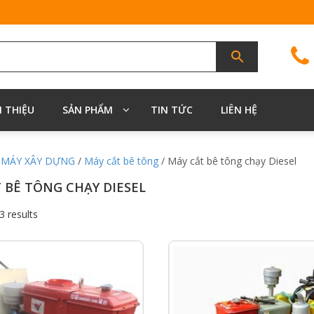
I THIỆU
SẢN PHẨM
TIN TỨC
LIÊN HỆ
/
MÁY XÂY DỰNG
/
Máy cắt bê tông
/ Máy cắt bê tông chạy Diesel
 BÊ TÔNG CHẠY DIESEL
3 results