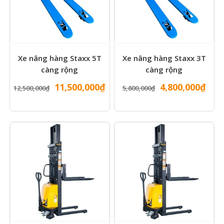
Xe nâng hàng Staxx 5T
Xe nâng hàng Staxx 3T
càng rộng
càng rộng
Giá
Giá
Giá
Giá
11,500,000
₫
4,800,000
₫
12,500,000
₫
5,800,000
₫
gốc
hiện
gốc
hiện
là:
tại
là:
tại
12,500,000₫.
là:
5,800,000₫.
là:
11,500,000₫.
4,80