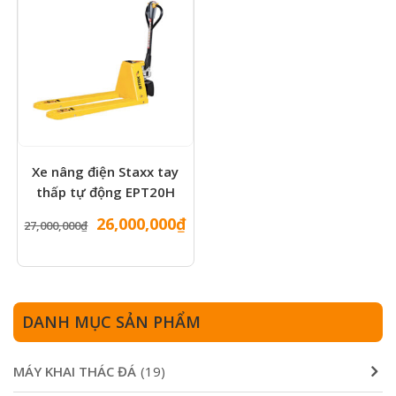
Xe nâng điện Staxx tay
thấp tự động EPT20H
Giá
Giá
26,000,000
₫
27,000,000
₫
gốc
hiện
là:
tại
27,000,000₫.
là:
26,000,000₫.
DANH MỤC SẢN PHẨM
MÁY KHAI THÁC ĐÁ
(19)