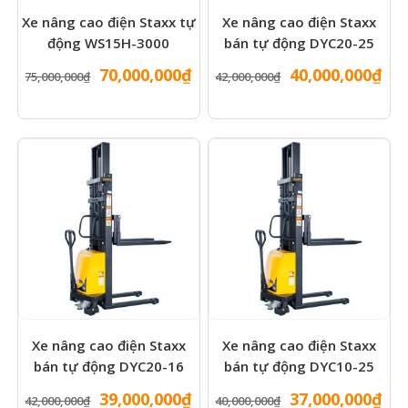
Xe nâng cao điện Staxx tự
Xe nâng cao điện Staxx
động WS15H-3000
bán tự động DYC20-25
Giá
Giá
Giá
Gi
70,000,000
₫
40,000,000
₫
75,000,000
₫
42,000,000
₫
gốc
hiện
gốc
hiệ
là:
tại
là:
tại
75,000,000₫.
là:
42,000,000₫.
là:
70,000,000₫.
40,
Xe nâng cao điện Staxx
Xe nâng cao điện Staxx
bán tự động DYC20-16
bán tự động DYC10-25
Giá
Giá
Giá
Gi
39,000,000
₫
37,000,000
₫
42,000,000
₫
40,000,000
₫