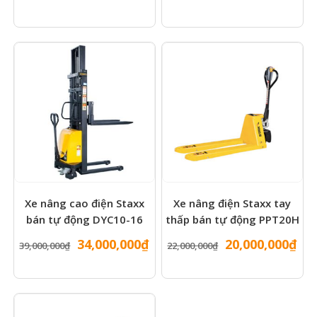
gốc
hiện
gốc
hiệ
là:
tại
là:
tại
42,000,000₫.
là:
40,000,000₫.
là:
39,000,000₫.
37,
Xe nâng cao điện Staxx
Xe nâng điện Staxx tay
bán tự động DYC10-16
thấp bán tự động PPT20H
Giá
Giá
Giá
Gi
34,000,000
₫
20,000,000
₫
39,000,000
₫
22,000,000
₫
gốc
hiện
gốc
hiệ
là:
tại
là:
tại
39,000,000₫.
là:
22,000,000₫.
là:
34,000,000₫.
20,