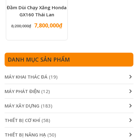
Đầm Dùi Chạy Xăng Honda
GX160 Thái Lan
Giá
Giá
7,800,000
₫
8,200,000
₫
gốc
hiện
là:
tại
8,200,000₫.
là:
7,800,000₫.
DANH MỤC SẢN PHẨM
MÁY KHAI THÁC ĐÁ
(19)
MÁY PHÁT ĐIỆN
(12)
MÁY XÂY DỰNG
(183)
THIẾT BỊ CƠ KHÍ
(58)
THIẾT BỊ NÂNG HẠ
(50)