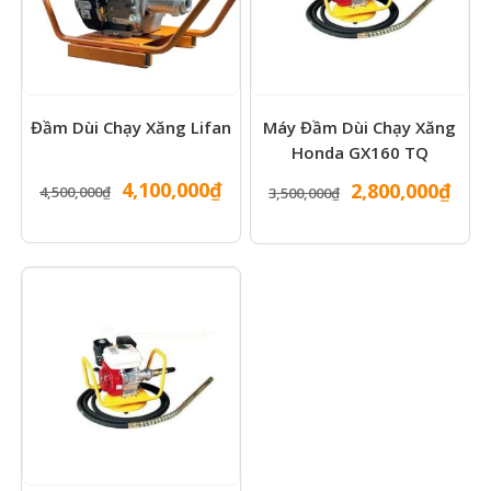
Đầm Dùi Chạy Xăng Lifan
Máy Đầm Dùi Chạy Xăng
Honda GX160 TQ
Giá
Giá
4,100,000
₫
Giá
Giá
2,800,000
₫
4,500,000
₫
3,500,000
₫
gốc
hiện
gốc
hiện
là:
tại
là:
tại
4,500,000₫.
là:
3,500,000₫.
là:
4,100,000₫.
2,80