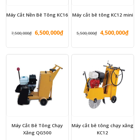
Máy Cắt Nền Bê Tông KC16
Máy cắt bê tông KC12 mini
Giá
Giá
Giá
Giá
6,500,000
₫
4,500,000
₫
7,500,000
₫
5,500,000
₫
gốc
hiện
gốc
hiện
là:
tại
là:
tại
7,500,000₫.
là:
5,500,000₫.
là:
6,500,000₫.
4,50
Máy Cắt Bê Tông Chạy
Máy cắt bê tông chạy xăng
Xăng QG500
KC12