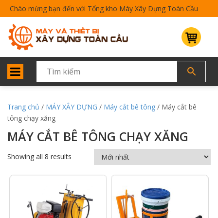
Chào mừng bạn đến với Tổng kho Máy Xây Dựng Toàn Cầu
Trang chủ
/
MÁY XÂY DỰNG
/
Máy cắt bê tông
/ Máy cắt bê
tông chạy xăng
MÁY CẮT BÊ TÔNG CHẠY XĂNG
Showing all 8 results