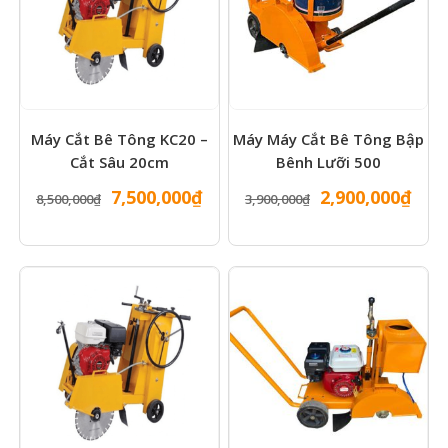
Máy Cắt Bê Tông KC20 –
Máy Máy Cắt Bê Tông Bập
Cắt Sâu 20cm
Bênh Lưỡi 500
Giá
Giá
Giá
Giá
7,500,000
₫
2,900,000
₫
8,500,000
₫
3,900,000
₫
gốc
hiện
gốc
hiện
là:
tại
là:
tại
8,500,000₫.
là:
3,900,000₫.
là:
7,500,000₫.
2,90