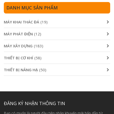
11,000,000₫.
8,50
DANH MỤC SẢN PHẨM
MÁY KHAI THÁC ĐÁ
(19)
MÁY PHÁT ĐIỆN
(12)
MÁY XÂY DỰNG
(183)
THIẾT BỊ CƠ KHÍ
(58)
THIẾT BỊ NÂNG HẠ
(50)
ĐĂNG KÝ NHẬN THÔNG TIN
Bạn có muốn là người đầu tiên nhận khuyến mãi hấp dẫn từ