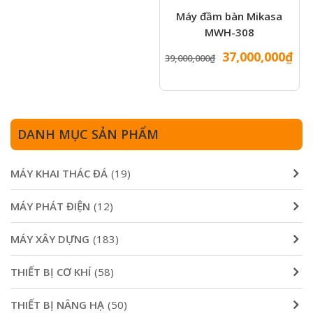
Máy đầm bàn Mikasa
MWH-308
Giá
Gi
37,000,000
₫
39,000,000
₫
gốc
hiệ
là:
tại
39,000,000₫.
là:
37,
DANH MỤC SẢN PHẨM
MÁY KHAI THÁC ĐÁ
(19)
MÁY PHÁT ĐIỆN
(12)
MÁY XÂY DỰNG
(183)
THIẾT BỊ CƠ KHÍ
(58)
THIẾT BỊ NÂNG HẠ
(50)