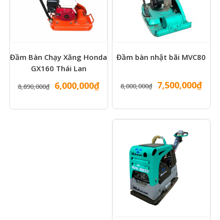
Đầm Bàn Chạy Xăng Honda
Đầm bàn nhật bãi MVC80
GX160 Thái Lan
Giá
Giá
Giá
Giá
7,500,000
₫
6,000,000
₫
8,000,000
₫
8,890,000
₫
gốc
hiện
gốc
hiện
là:
tại
là:
tại
8,000,000₫.
là:
8,890,000₫.
là:
7,50
6,000,000₫.