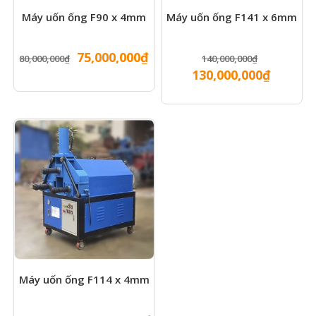
Máy uốn ống F90 x 4mm
Máy uốn ống F141 x 6mm
Giá
Giá
Giá
75,000,000
₫
80,000,000
₫
140,000,000
₫
gốc
hiện
gốc
Giá
130,000,000
₫
là:
tại
là:
hiện
80,000,000₫.
là:
140,000,
tại
75,000,000₫.
là:
130,000
Máy uốn ống F114 x 4mm