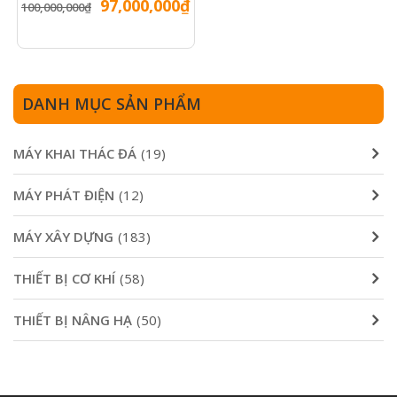
Giá
Giá
97,000,000
₫
100,000,000
₫
gốc
hiện
là:
tại
100,000,000₫.
là:
97,000,000₫.
DANH MỤC SẢN PHẨM
MÁY KHAI THÁC ĐÁ
(19)
MÁY PHÁT ĐIỆN
(12)
MÁY XÂY DỰNG
(183)
THIẾT BỊ CƠ KHÍ
(58)
THIẾT BỊ NÂNG HẠ
(50)