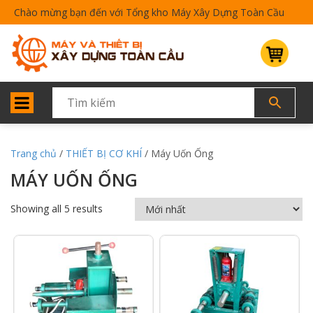
Chào mừng bạn đến với Tổng kho Máy Xây Dựng Toàn Cầu
Trang chủ
/
THIẾT BỊ CƠ KHÍ
/ Máy Uốn Ống
MÁY UỐN ỐNG
Showing all 5 results