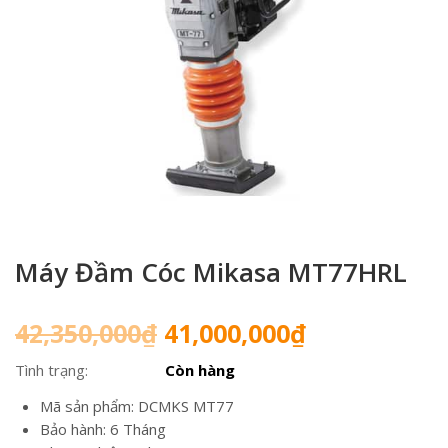
Máy Đầm Cóc Mikasa MT77HRL
Giá
Giá
42,350,000
₫
41,000,000
₫
gốc
hiện
Tình trạng:
Còn hàng
là:
tại
42,350,000₫.
là:
Mã sản phẩm: DCMKS MT77
41,000,000₫
Bảo hành: 6 Tháng