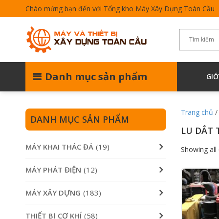
Chào mừng bạn đến với Tổng kho Máy Xây Dựng Toàn Cầu
Danh mục sản phẩm
GIỚ
Trang chủ
DANH MỤC SẢN PHẨM
LU DẮT 
MÁY KHAI THÁC ĐÁ
(19)
Showing all 
MÁY PHÁT ĐIỆN
(12)
MÁY XÂY DỰNG
(183)
THIẾT BỊ CƠ KHÍ
(58)