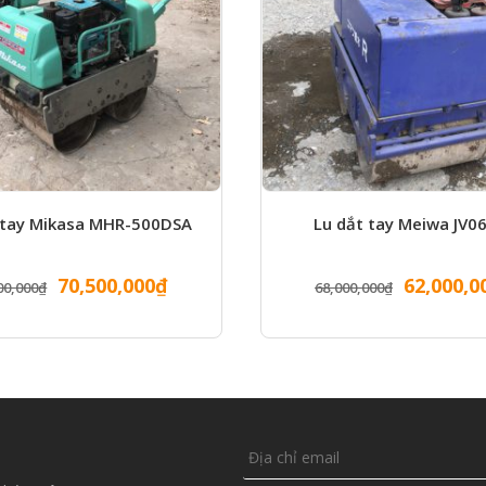
 tay Mikasa MHR-500DSA
Lu dắt tay Meiwa JV0
Giá
Giá
Giá
70,500,000
₫
62,000,0
00,000
₫
68,000,000
₫
gốc
hiện
gốc
là:
tại
là:
75,000,000₫.
là:
68,000,0
70,500,000₫.