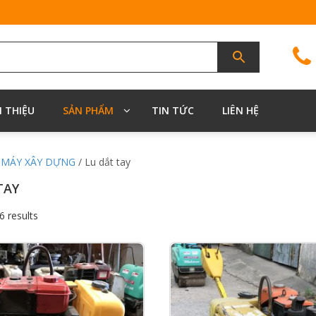
I THIỆU
SẢN PHẨM
TIN TỨC
LIÊN HỆ
/
MÁY XÂY DỰNG
/ Lu dắt tay
TAY
6 results