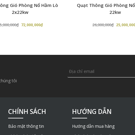
ông Gió Phòng Nổ Hầm Lò
Quạt Thông Gió Phòng N
2x22kw
22kw
Giá
Giá
Giá
5,000,000
₫
72,000,000
₫
26,000,000
₫
25,000,00
gốc
hiện
gốc
là:
tại
là:
75,000,000₫.
là:
26,000,000
72,000,000₫.
chúng tôi
CHÍNH SÁCH
HƯỚNG DẪN
Bảo mật thông tin
Hướng dẫn mua hàng