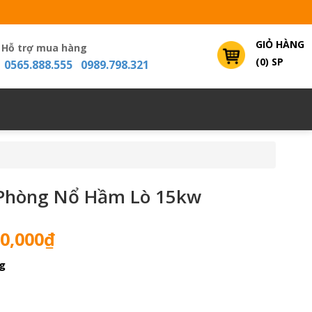
GIỎ HÀNG
Hỗ trợ mua hàng
(0) SP
0565.888.555 0989.798.321
 Phòng Nổ Hầm Lò 15kw
Giá
0,000
₫
hiện
g
tại
0,000₫.
là:
19,500,000₫.