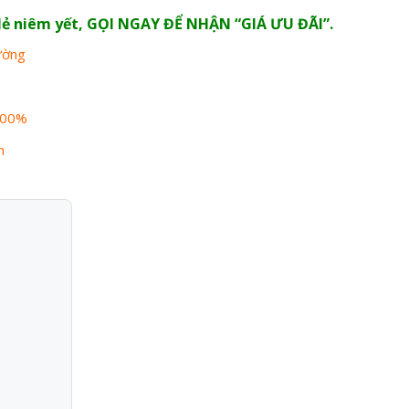
n lẻ niêm yết, GỌI NGAY ĐỂ NHẬN “GIÁ ƯU ĐÃI”.
rường
100%
n