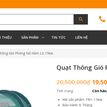
I THIỆU
SẢN PHẨM
TIN TỨC
LIÊN HỆ
Thông Gió Phòng Nổ Hầm Lò 15kw
Quạt Thông Gió
Giá
20,500,000
₫
19,50
gốc
Tình trạng:
Còn hàn
là:
20,50
Mã sản phẩm: FBY-15kw
Bảo hành: 6 Tháng