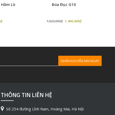
ổ Hầm Lò
Búa Đục G10
Q
Giá
Giá
Giá
0
₫
1,620,000
₫
1,400,000
₫
hiện
gốc
hiện
tại
là:
tại
₫.
là:
1,620,000₫.
là:
25,000,000₫.
1,400,000₫.
THÔNG TIN LIÊN HỆ
Số 254 đường Lĩnh Nam, Hoàng Mai, Hà Nội