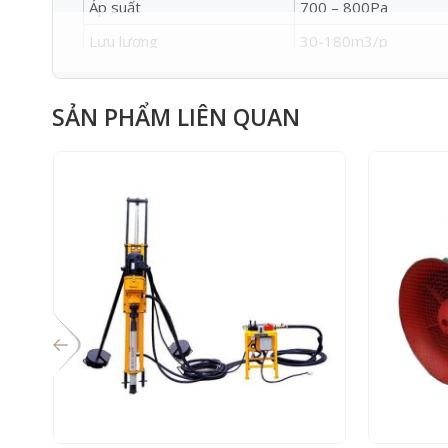
Áp suất
700 – 800Pa
Lưu lượng
30-180m3/p
Đường kính
Đường kính
SẢN PHẨM LIÊN QUAN
Trọng lượng