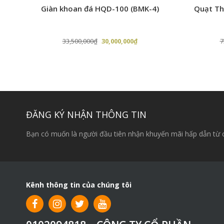
Giàn khoan đá HQD-100 (BMK-4)
Quạt Th
Giá
Giá
33,500,000
₫
30,000,000
₫
7
gốc
hiện
là:
tại
33,500,000₫.
là:
,000₫.
30,000,000₫.
ĐĂNG KÝ NHẬN THÔNG TIN
Bạn có muốn là người đầu tiên nhận khuyến mãi hấp dẫn từ 
Kênh thông tin của chúng tôi