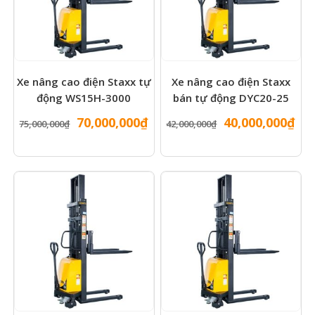
Xe nâng cao điện Staxx tự
Xe nâng cao điện Staxx
động WS15H-3000
bán tự động DYC20-25
Giá
Giá
Giá
Gi
70,000,000
₫
40,000,000
₫
75,000,000
₫
42,000,000
₫
gốc
hiện
gốc
hiệ
là:
tại
là:
tại
75,000,000₫.
là:
42,000,000₫.
là:
70,000,000₫.
40,