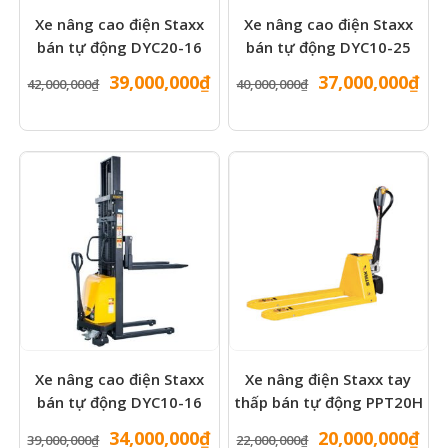
Xe nâng cao điện Staxx
Xe nâng cao điện Staxx
bán tự động DYC20-16
bán tự động DYC10-25
Giá
Giá
Giá
Gi
39,000,000
₫
37,000,000
₫
42,000,000
₫
40,000,000
₫
gốc
hiện
gốc
hiệ
là:
tại
là:
tại
42,000,000₫.
là:
40,000,000₫.
là:
39,000,000₫.
37,
Xe nâng cao điện Staxx
Xe nâng điện Staxx tay
bán tự động DYC10-16
thấp bán tự động PPT20H
Giá
Giá
Giá
Gi
34,000,000
₫
20,000,000
₫
39,000,000
₫
22,000,000
₫