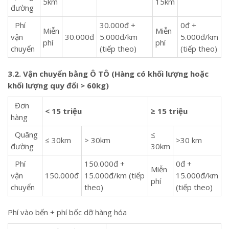
5km
15km
đường
Phí
30.000đ +
0đ +
Miễn
Miễn
vận
30.000đ
5.000đ/km
5.000đ/km
phí
phí
chuyển
(tiếp theo)
(tiếp theo)
3.2. Vận chuyển bằng Ô TÔ (Hàng có khối lượng hoặc
khối lượng quy đổi > 60kg)
Đơn
< 15 triệu
≥ 15 triệu
hàng
Quãng
≤
≤ 30km
> 30km
>30 km
đường
30km
Phí
150.000đ +
0đ +
Miễn
vận
150.000đ
15.000đ/km (tiếp
15.000đ/km
phí
chuyển
theo)
(tiếp theo)
Phí vào bến + phí bốc dỡ hàng hóa