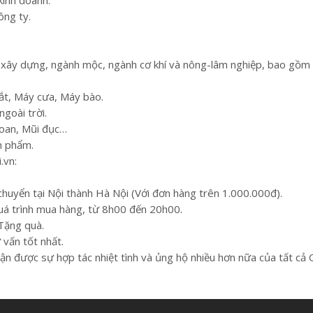
ông ty.
 xây dựng, ngành mộc, ngành cơ khí và nông-lâm nghiệp, bao gồm 
ắt, Máy cưa, Máy bào.
goài trời.
khoan, Mũi đục…
ản phẩm.
.vn:
 chuyển tại Nội thành Hà Nội (Với đơn hàng trên 1.000.000đ).
quá trình mua hàng, từ 8h00 đến 20h00.
 Tặng quà.
vấn tốt nhất.
hận được sự hợp tác nhiệt tình và ủng hộ nhiều hơn nữa của tất cả 