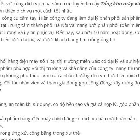
t vời cùng dịch vụ mua sắm trực tuyến tin cậy.
Tổng kho máy xâ
n thiện dịch vụ một cách tốt nhất.
công cụ cầm tay; Hiện công ty đang làm đại lý phân phối sản phẩm
ặt tại Trung tâm thành phố Hà Nội và mạng lưới phân phối toàn miề
hất lượng và uy tín phục vụ. Đến nay, sau hơn 10 năm hoạt động, C
chiến lược dài lâu; và được khách hàng tin tưởng ủng hộ.
ối hàng điện máy số 1 tại thị trường miền Bắc; có đại lý và sự hiện
n phẩm phù hợp với thị trường và khả năng của công ty mang thương
trị không phụ thuộc vai trò cá nhân; hướng đến và thực hiện minh 
, đối tác nhân viên và tham gia đóng góp cộng đồng; xây dựng độ
u
g, an toàn khi sử dụng, có độ bền cao và giá cả hợp lý, góp phần 
sản phẩm hàng điện máy chính hãng có dịch vụ hậu mãi hoàn hảo.
ác.
trong ứng xử, công bằng trong xử thế.
kinh doanh.