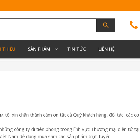
I THIỆU
SẢN PHẨM
TIN TỨC
LIÊN HỆ
u
, tôi xin chân thành cám ơn tất cả Quý khách hàng, đối tác, các c
những công ty đi tiên phong trong lĩnh vực Thương mại điện tử tại
ổ Việt Nam dễ dàng mua sắm các sản phẩm trực tuyến.