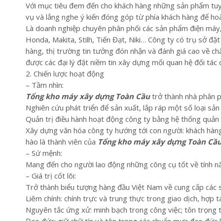
Với mục tiêu đem đến cho khách hàng những sản phẩm tuyệ
vụ và lắng nghe ý kiến đóng góp từ phía khách hàng để hoà
Là doanh nghiệp chuyên phân phối các sản phẩm điện máy, 
Honda, Makita, Stilh, Tiến Đạt, Niki… Công ty có trụ sở đ
hàng, thị trường tin tưởng đón nhận và đánh giá cao về c
được các đại lý đặt niềm tin xây dựng mối quan hệ đối tác 
2. Chiến lược hoạt động
– Tầm nhìn:
Tổng kho máy xây dựng Toàn Cầu
trở thành nhà phân ph
Nghiên cứu phát triển để sản xuất, lắp ráp một số loại sả
Quản trị điều hành hoạt động công ty bằng hệ thống quản 
Xây dựng văn hóa công ty hướng tới con người: khách hàng
hào là thành viên của
Tổng kho máy xây dựng Toàn Cầ
– Sứ mệnh:
Mang đến cho người lao động những công cụ tốt về tính năn
– Giá trị cốt lõi:
Trở thành biểu tượng hàng đầu Việt Nam về cung cấp các 
Liêm chính: chính trực và trung thực trong giao dịch, hợp t
Nguyên tắc ứng xử: minh bạch trong công việc; tôn trọng 
Đạo đức: giữ chữ tín và tôn trọng các chuẩn mực đạo đức 