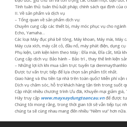
Tính tuân thủ: tuân thủ luật pháp; chính sách qui định của c
II. Về sản phẩm và dịch vụ
– Tổng quan về sản phẩm dịch vụ:
Chuyên cung cấp các thiết bị, máy móc phục vụ cho ngành
Echo, Yamaha…
Các loại Máy đục phá bê tông, Máy khoan, Máy mài, Máy c
Máy cưa xích, máy cắt cỏ, đầu nổ, máy phát điện, dụng cụ n
Phụ kiện, Linh kiện kèm theo Máy : Đĩa mài, Đĩa cắt, Mũi 
Cung cấp dịch vụ: Bảo hành – Bảo trì , thay thế linh kiện s
– Những lợi ích khi mua sắm trực tuyến tại dienmaythanhloi
Được tư vấn trực tiếp để lựa chọn sản phẩm tốt nhất.
Giao hàng và thu tiền tại nhà trên toàn quốc! Miễn phí vận
Dịch vụ chăm sóc, hỗ trợ khách hàng tận tình trong suốt 
Cập nhật nhiều chương trình Ưu đãi, Khuyến mại giảm giá,
Hãy truy cập
www.mayxaydungtoancau.vn
để được tư 
Chúng tôi mong rằng, trong thời gian tới sẽ vẫn tiếp tục n
chúng ta sẽ cùng nhau mang đến nhiều “Niềm vui” hơn nữa.