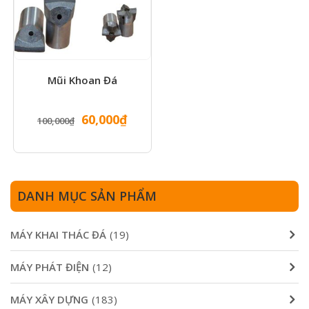
Mũi Khoan Đá
Giá
Giá
60,000
₫
100,000
₫
gốc
hiện
là:
tại
100,000₫.
là:
60,000₫.
DANH MỤC SẢN PHẨM
MÁY KHAI THÁC ĐÁ
(19)
MÁY PHÁT ĐIỆN
(12)
MÁY XÂY DỰNG
(183)