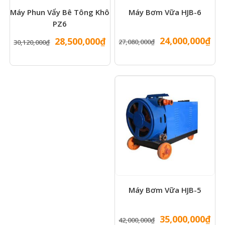
Máy Phun Vẩy Bê Tông Khô
Máy Bơm Vữa HJB-6
PZ6
Giá
Gi
Giá
Giá
24,000,000
₫
28,500,000
₫
27,080,000
₫
30,120,000
₫
gốc
hiệ
gốc
hiện
là:
tại
là:
tại
27,080,000₫.
là:
30,120,000₫.
là:
24,
28,500,000₫.
Máy Bơm Vữa HJB-5
Giá
Gi
35,000,000
₫
42,000,000
₫