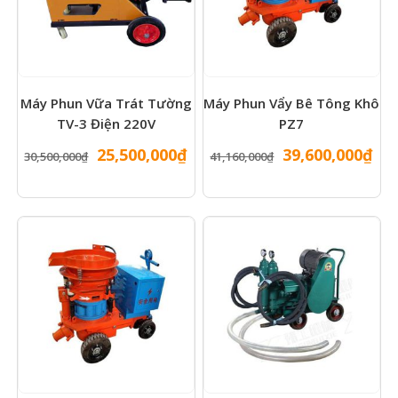
Máy Phun Vữa Trát Tường
Máy Phun Vẩy Bê Tông Khô
TV-3 Điện 220V
PZ7
Giá
Giá
Giá
Gi
25,500,000
₫
39,600,000
₫
30,500,000
₫
41,160,000
₫
gốc
hiện
gốc
hiệ
là:
tại
là:
tại
30,500,000₫.
là:
41,160,000₫.
là:
25,500,000₫.
39,