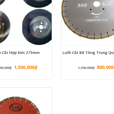
i Cắt Hợp Kim 275mm
Lưỡi Cắt Bê Tông Trung Qu
Giá
Giá
Giá
1,500,000
₫
800,000
00,000
₫
1,296,000
₫
gốc
hiện
gốc
là:
tại
là:
2,000,000₫.
là:
1,296,0
1,500,000₫.