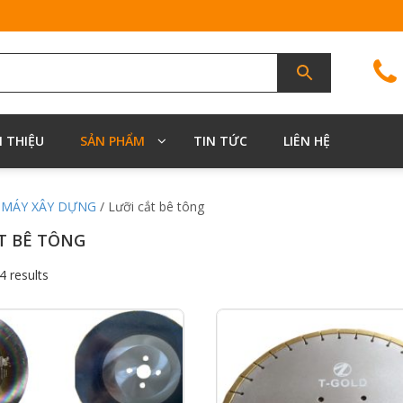
I THIỆU
SẢN PHẨM
TIN TỨC
LIÊN HỆ
/
MÁY XÂY DỰNG
/ Lưỡi cắt bê tông
T BÊ TÔNG
4 results