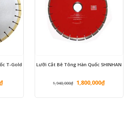
ốc T-Gold
Lưỡi Cắt Bê Tông Hàn Quốc SHINHAN
Giá
Giá
Giá
₫
1,800,000
₫
1,940,000
₫
hiện
gốc
hiện
tại
là:
tại
00₫.
là:
1,940,000₫.
là:
800,000₫.
1,800,000₫.