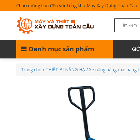
Chào mừng bạn đến với Tổng kho Máy Xây Dựng Toàn Cầu
Danh mục sản phẩm
GIỚ
Trang chủ
/
THIẾT BỊ NÂNG HẠ
/
Xe nâng hàng
/
xe nâng t