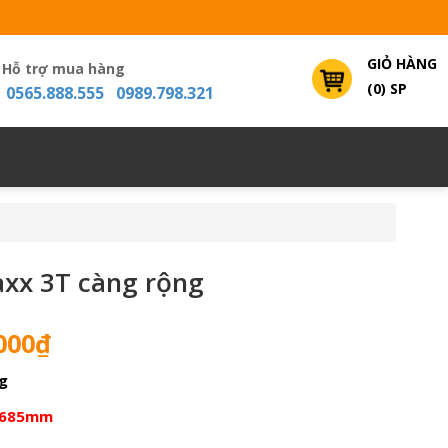
GIỎ HÀNG
Hỗ trợ mua hàng
(0) SP
0565.888.555 0989.798.321
axx 3T càng rộng
Giá
000
₫
hiện
g
tại
000₫.
là:
-685mm
4,800,000₫.