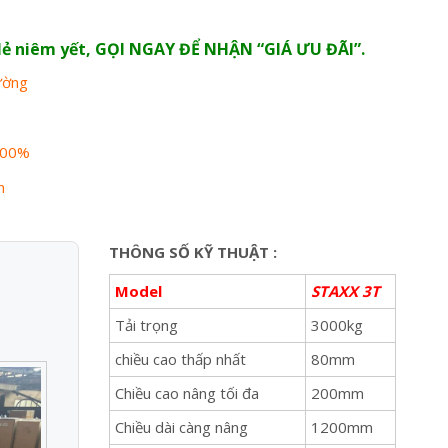
n lẻ niêm yết, GỌI NGAY ĐỂ NHẬN “GIÁ ƯU ĐÃI”.
rường
100%
n
THÔNG SỐ KỸ THUẬT :
Model
STAXX 3T
Tải trọng
3000kg
chiều cao thấp nhất
80mm
Chiều cao nâng tối đa
200mm
Chiều dài càng nâng
1200mm