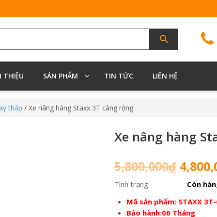
I THIỆU
SẢN PHẨM
TIN TỨC
LIÊN HỆ
ay thấp
/ Xe nâng hàng Staxx 3T càng rộng
Xe nâng hàng St
Giá
5,800,000
₫
4,800,
gốc
Tình trạng:
Còn hàn
là:
5,800,
Mã sản phẩm: STAXX 3T
Bảo hành:06 Tháng