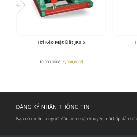
Tời Kéo Mặt Đất JK0.5
T
Giá
Giá
10,000,000
₫
9,000,000
₫
gốc
hiện
là:
tại
10,000,000₫.
là:
0₫.
9,000,000₫.
ĐĂNG KÝ NHẬN THÔNG TIN
Bạn có muốn là người đầu tiên nhận khuyến mãi hấp dẫn từ 