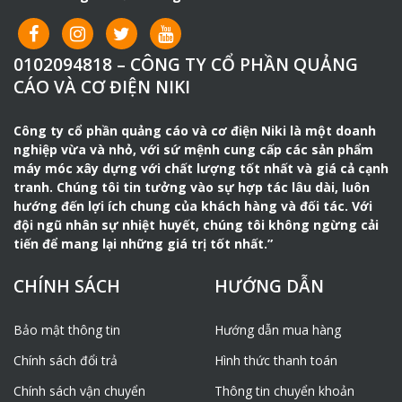
Đường kính xylanh
40mm
Chiều dài piston
165mm
0102094818 – CÔNG TY CỔ PHẦN QUẢNG
Năng lượng tiêu hao
>=60 J
CÁO VÀ CƠ ĐIỆN NIKI
Tần suất tác động
18 (Hz)
Mức tiêu thụ khí
1.6m3/p
Công ty cổ phần quảng cáo và cơ điện Niki là một doanh
nghiệp vừa và nhỏ, với sứ mệnh cung cấp các sản phẩm
Áp lực làm việc
0.4 – 0.5 (Mpa)
máy móc xây dựng với chất lượng tốt nhất và giá cả cạnh
tranh. Chúng tôi tin tưởng vào sự hợp tác lâu dài, luôn
Đường kính ống hơi dẫn khí
19mm
hướng đến lợi ích chung của khách hàng và đối tác. Với
Chiều dài máy
560mm
đội ngũ nhân sự nhiệt huyết, chúng tôi không ngừng cải
tiến để mang lại những giá trị tốt nhất.”
Trọng lượng máy
20kg
CHÍNH SÁCH
HƯỚNG DẪN
Bảo mật thông tin
Hướng dẫn mua hàng
Chính sách đổi trả
Hình thức thanh toán
Chính sách vận chuyển
Thông tin chuyển khoản