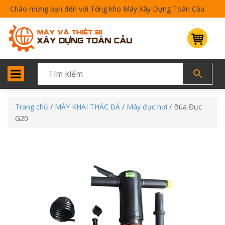
Chào mừng bạn đến với Tổng kho Máy Xây Dựng Toàn Cầu
Trang chủ
/
MÁY KHAI THÁC ĐÁ
/
Máy đục hơi
/ Búa Đục
G20