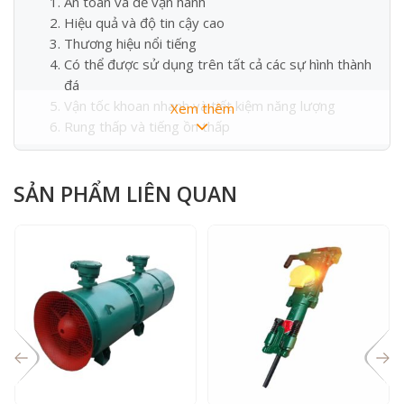
An toàn và dễ vận hành
Hiệu quả và độ tin cậy cao
Thương hiệu nổi tiếng
Có thể được sử dụng trên tất cả các sự hình thành
đá
Vận tốc khoan nhanh và tiết kiệm năng lượng
Xem thêm
Rung thấp và tiếng ồn thấp
Khoan ướt và dễ dàng làm sạch lỗ khí / nước
Các bộ phận có thể hoán đổi cho nhau và dễ mua
SẢN PHẨM LIÊN QUAN
Đặc tính của sản phẩm :
Loại búa hơi này thường dùng đục đá cứng. Ngay cả
khi đục đá cứng, G20 vẫn hoạt động mạnh mẽ, bền
bỉ. Hiệu suất làm việc lớn, phụ kiện bền chắc, vòng đời
thay thế dài. Hạn chế tổn thất cho khách hàng khi
thay thế phụ tùng hỏng hóc
Phần cơ khí được bố trí theo kiểu nhóm tổ hợp. Dễ
dàng khởi động. Khi van khí mở, van nước mở, van khí
đóng và van nước đủ sẽ đóng. Như vậy rất tiện để