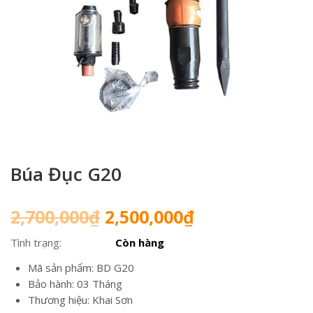
Búa Đục G20
Giá
Giá
2,700,000
₫
2,500,000
₫
gốc
hiện
Tình trạng:
Còn hàng
là:
tại
2,700,000₫.
là:
Mã sản phẩm: BD G20
2,500,000₫.
Bảo hành: 03 Tháng
Thương hiệu: Khai Sơn