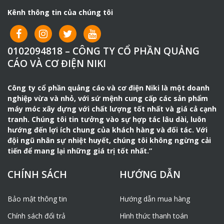
sức, chi phí mang đến sự hài lòng cho chủ
Kênh thông tin của chúng tôi
đầu tư. Thường được sử dụng cùng
đầm
cóc
dùng để đầm nền nhà, đầm đất.
0102094818 – CÔNG TY CỔ PHẦN QUẢNG
Nhờ có máy cắt đường bê tông, những bề
CÁO VÀ CƠ ĐIỆN NIKI
mặt bê tông, xi măng rắn chắc dễ dàng
được phá vỡ, chuẩn xác, nhanh chóng và
hiệu quả.
Công ty cổ phần quảng cáo và cơ điện Niki là một doanh
nghiệp vừa và nhỏ, với sứ mệnh cung cấp các sản phẩm
Tính năng và ứng dụng.
máy móc xây dựng với chất lượng tốt nhất và giá cả cạnh
tranh. Chúng tôi tin tưởng vào sự hợp tác lâu dài, luôn
– Chuyên dùng cắt các khối tê tông lớn, rắn
hướng đến lợi ích chung của khách hàng và đối tác. Với
chắc.
đội ngũ nhân sự nhiệt huyết, chúng tôi không ngừng cải
tiến để mang lại những giá trị tốt nhất.”
– Tùy chọn động cơ tùy theo nhu cầu của
người dùng
CHÍNH SÁCH
HƯỚNG DẪN
– Vận hành đơn giản
Bảo mật thông tin
Hướng dẫn mua hàng
– Cấu tạo chắc chắn, hoạt động liên tục, ổn
đinh
Chính sách đổi trả
Hình thức thanh toán