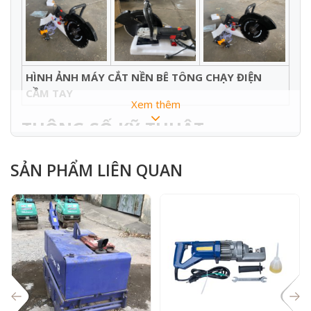
HÌNH ẢNH MÁY CẮT NỀN BÊ TÔNG CHẠY ĐIỆN
CẦM TAY
Xem thêm
THÔNG SỐ KỸ THUẬT :
Máy cắt bê tông cầm tay
SẢN PHẨM LIÊN QUAN
Model
Q-350
Điện áp
220V
Công suất
3800W
đường kính
350mm
lưỡi cắt
tốc độ
4000r/min