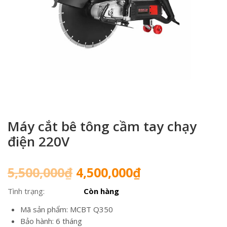
Máy cắt bê tông cầm tay chạy
điện 220V
Giá
Giá
5,500,000
₫
4,500,000
₫
gốc
hiện
Tình trạng:
Còn hàng
là:
tại
5,500,000₫.
là:
Mã sản phẩm: MCBT Q350
4,500,000₫.
Bảo hành: 6 tháng