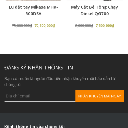
cùng với khả năng cơ động. Chúng thường được sử dụng
Lu dắt tay Mikasa MHR-
Máy Cắt Bê Tông Chạy
cho các công trình xây dựng, đầm bề mặt công trình như
500DSA
Diesel QG700
đất sỏi. Các hố công trình, những chỗ mà máy đầm lớn
không hoạt động được.
Giá
Giá
Giá
Giá
75,000,000
₫
70,500,000
₫
8,000,000
₫
7,500,000
₫
gốc
hiện
gốc
hiện
là:
tại
là:
tại
75,000,000₫.
là:
8,000,000₫.
là:
0,000₫.
70,500,000₫.
7,500,00
ĐĂNG KÝ NHẬN THÔNG TIN
Bạn có muốn là người đầu tiên nhận khuyến mãi hấp dẫn từ
chúng tôi
Kênh thông tin của chúng tôi