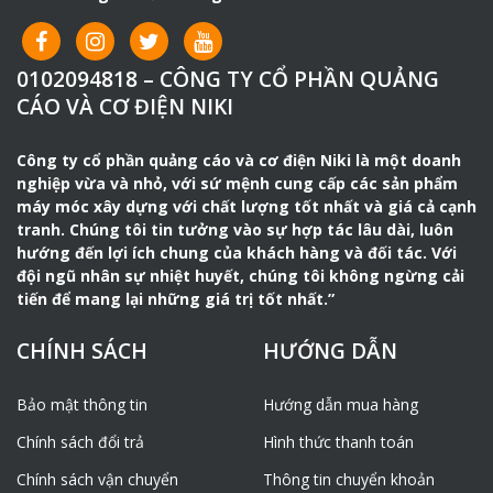
Hình ảnh đầm cóc Trung Quốc
0102094818 – CÔNG TY CỔ PHẦN QUẢNG
CÁO VÀ CƠ ĐIỆN NIKI
Đặc điểm nổi bật:
Công ty cổ phần quảng cáo và cơ điện Niki là một doanh
–
Máy đầm cóc
có kết cấu khá nhỏ gọn nên điều khiển dễ
nghiệp vừa và nhỏ, với sứ mệnh cung cấp các sản phẩm
dàng.
máy móc xây dựng với chất lượng tốt nhất và giá cả cạnh
– Công suất làm việc lớn, ổn định, tiết kiệm tối đa mức
tranh. Chúng tôi tin tưởng vào sự hợp tác lâu dài, luôn
nhiên liệu tiêu thụ.
hướng đến lợi ích chung của khách hàng và đối tác. Với
– Máy có khả năng nén chặt lớp đất đá trên bề mặt
đội ngũ nhân sự nhiệt huyết, chúng tôi không ngừng cải
tương tự như xe lu. Máy phát huy hiệu quả cao vì có thể
tiến để mang lại những giá trị tốt nhất.”
đầm đất tại những vị trí có diện tích nhỏ. Nơi mà
xe
lu
không thể tới được hoặc những mặt nghiêng khiến xe
CHÍNH SÁCH
HƯỚNG DẪN
lu dễ bị lật.
– Thích hợp sử dụng cho các công trình dân dụng như
Bảo mật thông tin
Hướng dẫn mua hàng
như mương thủy lợi, đường ống nước chân cột điện,.. và
các nền móng khác.
Chính sách đổi trả
Hình thức thanh toán
– Máy có khả năng hoạt động trên cả nền đất khô và
Chính sách vận chuyển
Thông tin chuyển khoản
ướt, hoạt động ổn định trên nền bê tông mang lại hiệu