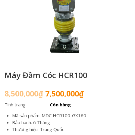
Máy Đầm Cóc HCR100
Giá
Giá
8,500,000
₫
7,500,000
₫
gốc
hiện
Tình trạng:
Còn hàng
là:
tại
8,500,000₫.
là:
Mã sản phẩm: MDC HCR100-GX160
7,500,000₫.
Bảo hành: 6 Tháng
Thương hiệu: Trung Quốc