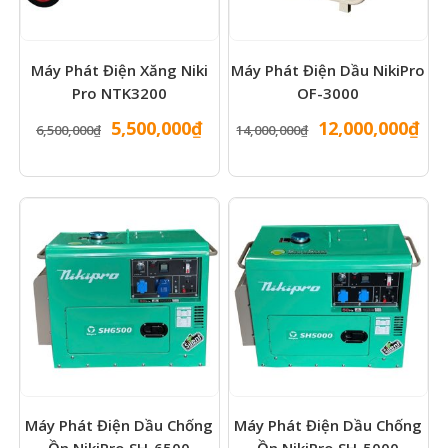
Máy Phát Điện Xăng Niki
Máy Phát Điện Dầu NikiPro
Pro NTK3200
OF-3000
Giá
Giá
Giá
Gi
5,500,000
₫
12,000,000
₫
6,500,000
₫
14,000,000
₫
gốc
hiện
gốc
hiệ
là:
tại
là:
tại
6,500,000₫.
là:
14,000,000₫.
là:
5,500,000₫.
12,
Máy Phát Điện Dầu Chống
Máy Phát Điện Dầu Chống