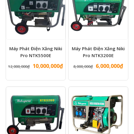
Máy Phát Điện Xăng Niki
Máy Phát Điện Xăng Niki
Pro NTK5500E
Pro NTK3200E
Giá
Giá
Giá
Giá
10,000,000
₫
6,000,000
₫
12,000,000
₫
8,000,000
₫
gốc
hiện
gốc
hiện
là:
tại
là:
tại
12,000,000₫.
là:
8,000,000₫.
là:
10,000,000₫.
6,00