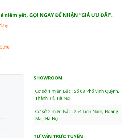
n lẻ niêm yết, GỌI NGAY ĐỂ NHẬN “GIÁ ƯU ĐÃI”.
rường
100%
n
SHOWROOM
Cơ sở 1 miền Bắc : Số 68 Phố Vĩnh Quỳnh,
Thành Trì, Hà Nội
Cơ sở 2 miền Bắc : 254 Lĩnh Nam, Hoàng
Mai, Hà Nội
TƯ VẤN TRỰC TUYẾN