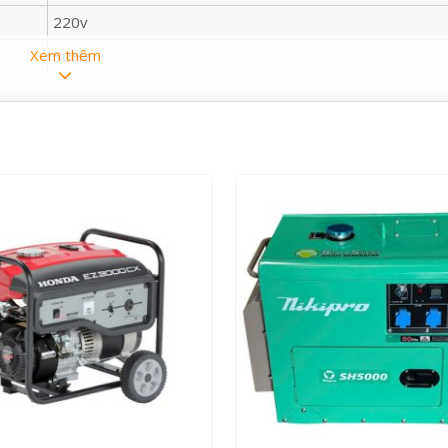
220v
Xem thêm
50Hz
Đề Nổ
Động cơ 192 – Kim phun hãng WEIFU
Củ phát SENCI – 204x130mm
Màn điện tử 3 in 1
Trung Quốc
Niki Pro