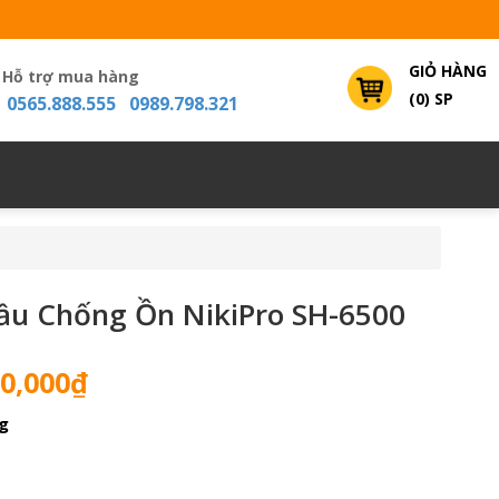
GIỎ HÀNG
Hỗ trợ mua hàng
(0) SP
0565.888.555 0989.798.321
ầu Chống Ồn NikiPro SH-6500
Giá
0,000
₫
hiện
g
tại
0,000₫.
là:
0
18,000,000₫.