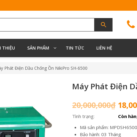
I THIỆU
SẢN PHẨM
TIN TỨC
LIÊN HỆ
y Phát Điện Dầu Chống Ồn NikiPro SH-6500
Máy Phát Điện D
Giá
20,000,000
₫
18,00
gốc
Tình trạng:
Còn hàn
là:
20,00
Mã sản phẩm: MPDSH650
Bảo hành: 03 Tháng