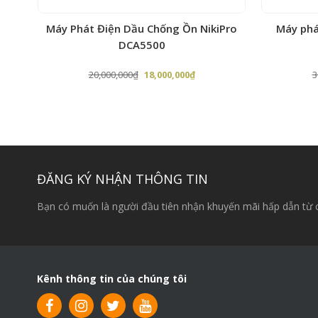
R
Máy Phát Điện Dầu Chống Ồn NikiPro
Máy phá
DCA5500
Giá
Giá
20,000,000
₫
18,000,000
₫
3
gốc
hiện
là:
tại
20,000,000₫.
là:
,000₫.
18,000,000₫.
ĐĂNG KÝ NHẬN THÔNG TIN
Bạn có muốn là người đầu tiên nhận khuyến mãi hấp dẫn từ 
Kênh thông tin của chúng tôi