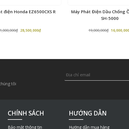
t điện Honda EZ6500CXS R
Máy Phát Điện Dầu Chống Ồ
SH-5000
Giá
Giá
Giá
1,000,000
₫
28,500,000
₫
19,000,000
₫
16,000,00
gốc
hiện
gốc
là:
tại
là:
31,000,000₫.
là:
19,000,000
28,500,000₫.
chúng tôi
CHÍNH SÁCH
HƯỚNG DẪN
Bảo mật thông tin
Hướng dẫn mua hàng