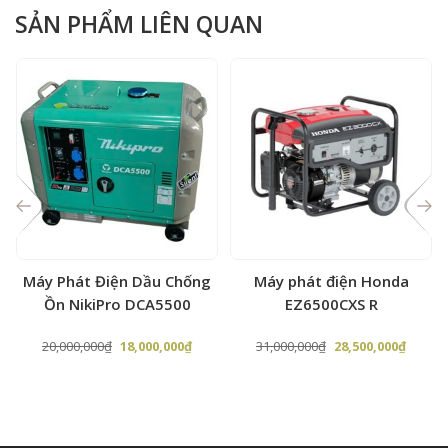
SẢN PHẨM LIÊN QUAN
Máy Phát Điện Dầu Chống
Máy phát điện Honda
Ồn NikiPro DCA5500
EZ6500CXS R
Giá
Giá
Giá
Giá
20,000,000
₫
18,000,000
₫
31,000,000
₫
28,500,000
₫
n
gốc
hiện
gốc
hiện
là:
tại
là:
tại
20,000,000₫.
là:
31,000,000₫.
là:
000,000₫.
18,000,000₫.
28,500,