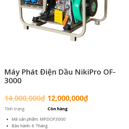
Máy Phát Điện Dầu NikiPro OF-
3000
Giá
Giá
14,000,000
₫
12,000,000
₫
gốc
hiện
Tình trạng:
Còn hàng
là:
tại
14,000,000₫.
là:
Mã sản phẩm: MPDOF3000
12,000,000₫
Bảo hành: 6 Tháng