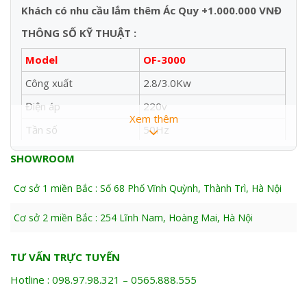
Khách có nhu cầu lắm thêm Ác Quy +1.000.000 VNĐ
THÔNG SỐ KỸ THUẬT :
Model
OF-3000
Công xuất
2.8/3.0Kw
Điện áp
220v
Xem thêm
Tần số
50Hz
Kiểu khởi động
Giật nổ/ Đề nổ ác quy
SHOWROOM
Động cơ
178F -kim phun hãng WEIFU
Cơ sở 1 miền Bắc : Số 68 Phố Vĩnh Quỳnh, Thành Trì, Hà Nội
Củ phát
củ phát SENCI – 190x132mm
Cơ sở 2 miền Bắc : 254 Lĩnh Nam, Hoàng Mai, Hà Nội
Màn hình
Màn điện tử 3 in 1
Xuất xứ
Trung Quốc
TƯ VẤN TRỰC TUYẾN
Thương Hiệu
Niki Pro
Hotline : 098.97.98.321 – 0565.888.555