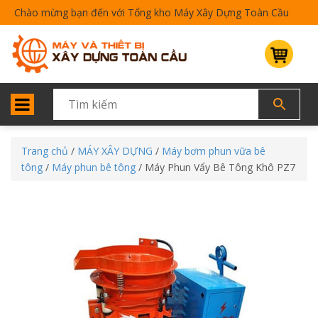
Chào mừng bạn đến với Tổng kho Máy Xây Dựng Toàn Cầu
Trang chủ
/
MÁY XÂY DỰNG
/
Máy bơm phun vữa bê
tông
/
Máy phun bê tông
/ Máy Phun Vẩy Bê Tông Khô PZ7