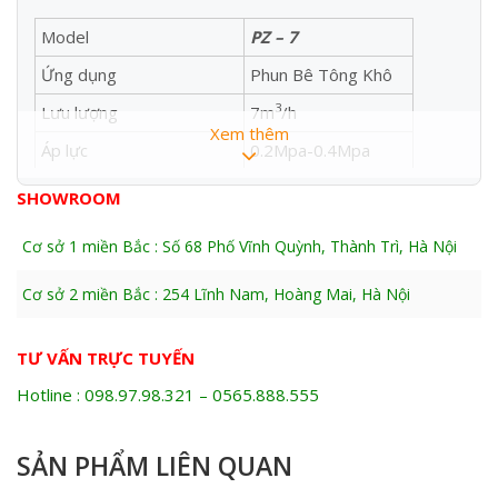
Model
PZ – 7
Ứng dụng
Phun Bê Tông Khô
3
Lưu lượng
7m
/h
Xem thêm
Áp lực
0.2Mpa-0.4Mpa
Công suất
7.5KW/380V
SHOWROOM
Đẩy ngang/ đẩy cao
200M/50M
Cơ sở 1 miền Bắc : Số 68 Phố Vĩnh Quỳnh, Thành Trì, Hà Nội
Kích thước hạt tối đa
10mm
Cơ sở 2 miền Bắc : 254 Lĩnh Nam, Hoàng Mai, Hà Nội
Đường kính ống phun
64mm
Trọng lượng
850KG
TƯ VẤN TRỰC TUYẾN
Kích thước
1600*900*1370MM
Hotline : 098.97.98.321 – 0565.888.555
Nước:phụ gia
≤0.4—0.45
Xi măng : đá
1:3~1:5
SẢN PHẨM LIÊN QUAN
Chiều cao nhập liệu
1.1M