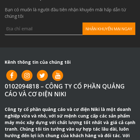
Khoá nối đầu súng
350.000vnđ/1 bộ
Bạn có muốn là người đầu tiên nhận khuyến mãi hấp dẫn từ
Gioăng cocong = gioăng
chúng tôi
150.000vnđ/1 cái
oval = gioăng tròn
Ống lót
40.000vnđ/1c
Kênh thông tin của chúng tôi
0102094818 – CÔNG TY CỔ PHẦN QUẢNG
CÁO VÀ CƠ ĐIỆN NIKI
Công ty cổ phần quảng cáo và cơ điện Niki là một doanh
nghiệp vừa và nhỏ, với sứ mệnh cung cấp các sản phẩm
máy móc xây dựng với chất lượng tốt nhất và giá cả cạnh
tranh. Chúng tôi tin tưởng vào sự hợp tác lâu dài, luôn
hướng đến lợi ích chung của khách hàng và đối tác. Với