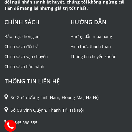
đội ngũ nhân sự nhiệt huyết, chúng tôi không ngừng cải
tiến để mang lại những giá trị tốt nhất.”
HÌNH ẢNH MÁY PHUN VẨY BÊ
CHÍNH SÁCH
HƯỚNG DẪN
TÔNG PZ-7
Mô Tả :
Bảo mật thông tin
Hướng dẫn mua hàng
Chính sách đổi trả
Hình thức thanh toán
Máy phun vẩy bê tông khô
là một thiết bị được sử
dụng cho công việc phun bê tông khô. Đây là kiểu rotor
Chính sách vận chuyển
Thông tin chuyển khoản
đầu ra đồng đều và liên tục với cấu trúc hợp lý, hiệu suất
Chính sách bảo hành
ổn định. Vận hành và bảo trì thuận tiện, tuổi thọ lâu dài.
Máy phun vẩy bê tông khô
được sử dụng rộng rãi
THÔNG TIN LIÊN HỆ
trong các dự án khai thác mỏ. Hầm, cống, tàu điện ngầm,
ngầm và dự án sản xuất dốc.
Số 254 đường Lĩnh Nam, Hoàng Mai, Hà Nội
Hỗn hợp bê tông khô được đưa vào phễu liệu rồi chuyển
vào khoang chứa thông qua hệ thống bi nhông. Rô to
Số 68 Vĩnh Quỳnh, Thanh Trì, Hà Nội
được đặt dưới các vòng bi. Rô to là 1 phần của hệ thống
khép kín và vận hành liên tục bởi trục kết nối với động cơ
0565.888.555
điện