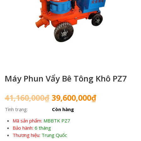
Máy Phun Vẩy Bê Tông Khô PZ7
Giá
Giá
41,160,000
₫
39,600,000
₫
gốc
hiện
Tình trạng:
Còn hàng
là:
tại
41,160,000₫.
là:
Mã sản phẩm:
MBBTK PZ7
39,600,000₫
Bảo hành:
6 tháng
Thương hiệu:
Trung Quốc