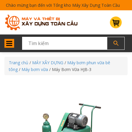
Chào mừng bạn đến với Tổng kho Máy Xây Dựng Toàn Cầu
Trang chủ
/
MÁY XÂY DỰNG
/
Máy bơm phun vữa bê
tông
/
Máy bơm vữa
/ Máy Bơm Vữa HJB-3