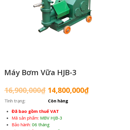
Máy Bơm Vữa HJB-3
Giá
Giá
16,900,000
₫
14,800,000
₫
gốc
hiện
Tình trạng:
Còn hàng
là:
tại
16,900,000₫.
là:
Đã bao gồm thuế VAT
14,800,000₫
Mã sản phẩm:
MBV HJB-3
Bảo hành:
06 tháng