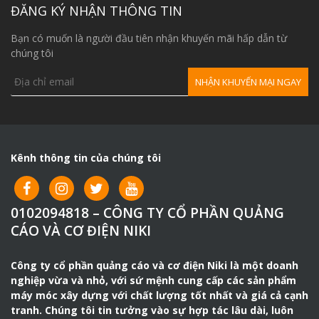
Model
HJB-3
ĐĂNG KÝ NHẬN THÔNG TIN
Công suất động cơ (Kw)
4.0
Bạn có muốn là người đầu tiên nhận khuyến mãi hấp dẫn từ
Điện áp (V)
380
chúng tôi
Lưu lượng (m3/h)
3.0
Tốc độ động cơ
1.420
(vòng/phút)
Áp lực làm việc (Mpa)
2.5
Kênh thông tin của chúng tôi
Khoảng cách phun theo
40m
chiều ngang (m)
Khoảng cách phun theo
0102094818 – CÔNG TY CỔ PHẦN QUẢNG
4.5m
chiều cao (m)
CÁO VÀ CƠ ĐIỆN NIKI
Đường kính ống vào (mm)
50
Công ty cổ phần quảng cáo và cơ điện Niki là một doanh
Đường kính ống xả (mm)
32
nghiệp vừa và nhỏ, với sứ mệnh cung cấp các sản phẩm
Kích thước (mm)
1250 x 430 x 850
máy móc xây dựng với chất lượng tốt nhất và giá cả cạnh
tranh. Chúng tôi tin tưởng vào sự hợp tác lâu dài, luôn
Trọng lượng (kg)
250