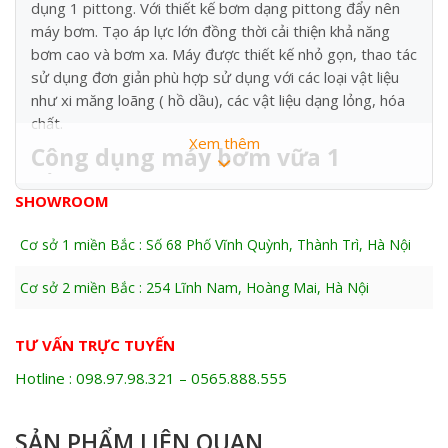
dụng 1 pittong. Với thiết kế bơm dạng pittong đẩy nên
máy bơm. Tạo áp lực lớn đồng thời cải thiện khả năng
bơm cao và bơm xa. Máy được thiết kế nhỏ gọn, thao tác
sử dụng đơn giản phù hợp sử dụng với các loại vật liệu
như xi măng loãng ( hồ dầu), các vật liệu dạng lỏng, hóa
chất.
Xem thêm
Công dụng
máy bơm vữa 1
piston HJB3 (4KW)
SHOWROOM
1 –sử dụng bơm ép neo mái tà luy
2 –bơm siêu âm cọc nhồi
Cơ sở 1 miền Bắc : Số 68 Phố Vĩnh Quỳnh, Thành Trì, Hà Nội
3 –công nghệ căng sau dầm cầu dư ứng lực
Cơ sở 2 miền Bắc : 254 Lĩnh Nam, Hoàng Mai, Hà Nội
4 –bơm xi măng trong công trình sử dụng cọc xi măng
đất ( gia cố nền đất yếu)
TƯ VẤN TRỰC TUYẾN
Ứng dụng chính của máy bơm
Hotline : 098.97.98.321 – 0565.888.555
vữa HJB3
:
SẢN PHẨM LIÊN QUAN
Trong xây dựng: máy được sử để vận chuyển vữa theo