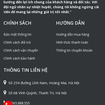
hướng đến lợi ích chung của khách hàng và đối tác. Với
đội ngũ nhân sự nhiệt huyết, chúng tôi không ngừng cải
Phụ kiện đi kèm:
tiến để mang lại những giá trị tốt nhất.”
Phớt piston
03 cái
CHÍNH SÁCH
HƯỚNG DẪN
Bóng cao su làm sạch
01 cái
đường ống
Bảo mật thông tin
Hướng dẫn mua hàng
Đồng hồ đo ast
01 cái
Chính sách đổi trả
Hình thức thanh toán
Phụ kiện phải mua thêm:
Chính sách vận chuyển
Thông tin chuyển khoản
Ống dây phun vữa – loại rẻ
1.800.000vnđ/1cuộn
(1cuộn/15m)
Chính sách bảo hành
Ống dây phun vữa – loại
2.200.000vnđ/1cuộn
THÔNG TIN LIÊN HỆ
đắt (1cuộn/15m)
Khóa nối ống
300.000vnđ/1bộ
Số 254 đường Lĩnh Nam, Hoàng Mai, Hà Nội
Số 68 Vĩnh Quỳnh, Thanh Trì, Hà Nội
Để máy phun vữa HJB-3 hoạt động được hiệu quả bạn
0565.888.555
nên kết hợp cùng máy trộn vữa 2 tầng: