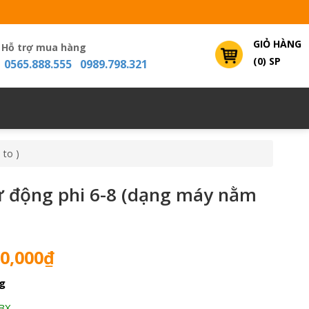
GIỎ HÀNG
Hỗ trợ mua hàng
(0) SP
0565.888.555 0989.798.321
 to )
tự động phi 6-8 (dạng máy nằm
Giá
0,000
₫
hiện
g
tại
0,000₫.
là:
BX