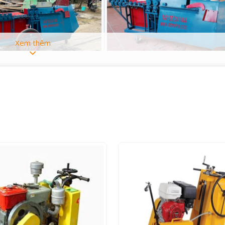
Xem thêm
ẢNH CHI TIẾT SẢN PHẨM
áy Bẻ Đai Tự Động – Dạng Nằm ( Có bánh xe to )
.5Kw/220V – Đài Loan
6 – Ø8
 pha hoặc 3 pha 2HP
20V
0L/P tạo áp 70kg/cm2