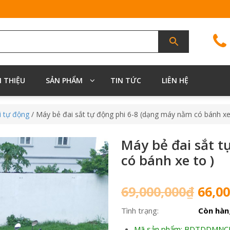
I THIỆU
SẢN PHẨM
TIN TỨC
LIÊN HỆ
i tự động
/ Máy bẻ đai sắt tự động phi 6-8 (dạng máy nằm có bánh xe
Máy bẻ đai sắt 
có bánh xe to )
Giá
69,000,000
₫
66,00
gốc
Tình trạng:
Còn hàn
là:
69,00
Mã sản phẩm: BDTDDMNC