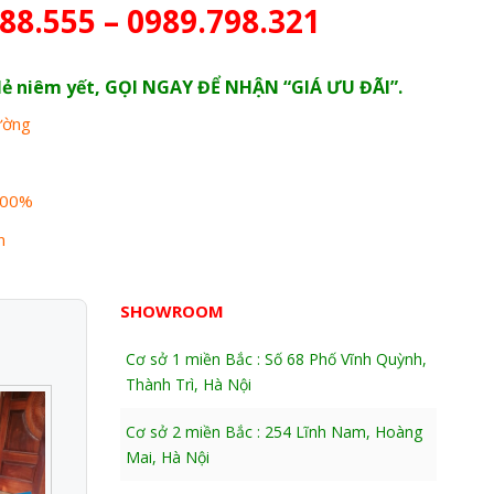
88.555 – 0989.798.321
n lẻ niêm yết, GỌI NGAY ĐỂ NHẬN “GIÁ ƯU ĐÃI”.
rường
100%
n
SHOWROOM
Cơ sở 1 miền Bắc : Số 68 Phố Vĩnh Quỳnh,
Thành Trì, Hà Nội
Cơ sở 2 miền Bắc : 254 Lĩnh Nam, Hoàng
Mai, Hà Nội