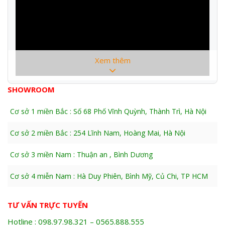
Xem thêm
SHOWROOM
Cơ sở 1 miền Bắc : Số 68 Phố Vĩnh Quỳnh, Thành Trì, Hà Nội
Cơ sở 2 miền Bắc : 254 Lĩnh Nam, Hoàng Mai, Hà Nội
Model
RC-25
Cơ sở 3 miền Nam : Thuận an , Bình Dương
Công suất
1600w
Điện áp
220V
Cơ sở 4 miễn Nam : Hà Duy Phiên, Bình Mỹ, Củ Chi, TP HCM
Đường kính cắt tối đa
Ø25
TƯ VẤN TRỰC TUYẾN
Lực cắt
30 tấn
Hotline : 098.97.98.321 – 0565.888.555
Tốc độ cắt
5 giây