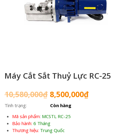
Máy Cắt Sắt Thuỷ Lực RC-25
Giá
Giá
10,580,000
₫
8,500,000
₫
gốc
hiện
Tình trạng:
Còn hàng
là:
tại
10,580,000₫.
là:
Mã sản phẩm
:
MCSTL RC-25
8,500,000₫.
Bảo hành:
6 Tháng
Thương hiệu:
Trung Quốc