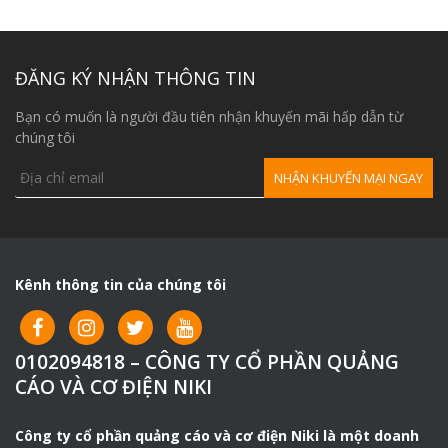
Máy cắt sắt RC-25 thường dùng trong ngành xây dựng,
800,000₫.
9,840,000₫.
7,500,00
cơ khí, sản xuất sắt thép.
Thao tác sử dụng máy cắt đơn giản, không gây mệt mỏi,
ĐĂNG KÝ NHẬN THÔNG TIN
tính an toàn cao.
Máy Cắt Thủy Lực RC-25 thiết kế dạng cầm tay, trọng
Bạn có muốn là người đầu tiên nhận khuyến mãi hấp dẫn từ
lượng nặng 24.5kg, mô tơ chổi than thay thế nhanh
chúng tôi
chóng.
Máy cắt sắt thủy lực điện thiết kế lưỡi cắt hợp kim siêu
bền được tôi theo theo độ cứng tiêu chuẩn Nhật Bản,
cho thời gian sử dụng dài lâu.
Kênh thông tin của chúng tôi
0102094818 – CÔNG TY CỔ PHẦN QUẢNG
CÁO VÀ CƠ ĐIỆN NIKI
Công ty cổ phần quảng cáo và cơ điện Niki là một doanh