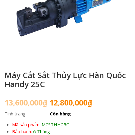
Máy Cắt Sắt Thủy Lực Hàn Quốc
Handy 25C
Giá
Giá
13,600,000
₫
12,800,000
₫
gốc
hiện
Tình trạng:
Còn hàng
là:
tại
13,600,000₫.
là:
Mã sản phẩm:
MCSTHH25C
12,800,000₫
Bảo hành:
6 Tháng