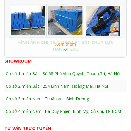
HÌNH ẢNH CHI TIẾT MÁY CẮT SẮT THUY LỰC
Xem thêm
HANDY 25C
SHOWROOM
Tính năng, đặc điểm:
Cơ sở 1 miền Bắc : Số 68 Phố Vĩnh Quỳnh, Thành Trì, Hà Nội
+ Nhẹ nhất so với các sản phẩm đối tác khác, tốt nhất về
độ bền cũng như sản lượng điện.
Cơ sở 2 miền Bắc : 254 Lĩnh Nam, Hoàng Mai, Hà Nội
+ Handy 25C cắt trong phạm vi từ 6 -> 25mm với sự an
toàn và hiệu quả cao.
Cơ sở 3 miền Nam : Thuận an , Bình Dương
+ Cắt nhanh, cắt liên tục trong thời gian dài liên tục, tự
hào về chức năng ổn định.
Cơ sở 4 miễn Nam : Hà Duy Phiên, Bình Mỹ, Củ Chi, TP HCM
+ Sản phẩm được khách hàng lựa chọn và tin cậy nhất
THÔNG SỐ KỸ THUẬT :
TƯ VẤN TRỰC TUYẾN