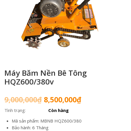
Máy Băm Nền Bê Tông
HQZ600/380v
Giá
Giá
9,000,000
₫
8,500,000
₫
gốc
hiện
Tình trạng:
Còn hàng
là:
tại
9,000,000₫.
là:
Mã sản phẩm: MBNB HQZ600/380
8,500,000₫.
Bảo hành: 6 Tháng