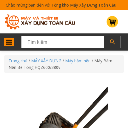
Chào mừng bạn đến với Tổng kho Máy Xây Dựng Toàn Cầu
Trang chủ
/
MÁY XÂY DỰNG
/
Máy băm nền
/ Máy Băm
Nền Bê Tông HQZ600/380v