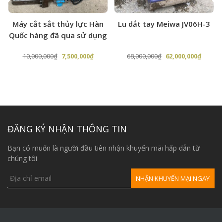
Chiều rộng rãnh cắt
10 mm
Máy cắt sắt thủy lực Hàn
Lu dắt tay Meiwa JV06H-3
Chiều sâu rãnh cắt
50 mm
Quốc hàng đã qua sử dụng
Khoảng cách giữa các vết
25 mm
Giá
Giá
Giá
Giá
10,000,000
₫
7,500,000
₫
68,000,000
₫
62,000,000
₫
cắt
gốc
hiện
gốc
hiện
Số lưỡi cắt
11 mm
là:
tại
là:
tại
10,000,000₫.
là:
68,000,000₫.
là:
Đường kính lưỡi cắt
150 mm
,000₫.
7,500,000₫.
62,000,
600x400x800
Kích thước
mm
ĐĂNG KÝ NHẬN THÔNG TIN
Trọng lượng
90 kg
Bạn có muốn là người đầu tiên nhận khuyến mãi hấp dẫn từ
chúng tôi