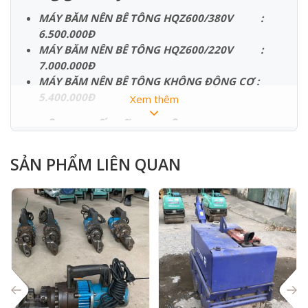
MÁY BĂM NÊN BÊ TÔNG HQZ600/380V :
6.500.000Đ
MÁY BĂM NÊN BÊ TÔNG HQZ600/220V :
7.000.000Đ
MÁY BĂM NÊN BÊ TÔNG KHÔNG ĐỘNG CƠ :
5.400.000Đ
Xem thêm
THÔNG SỐ KỸ THUẬT :
Model
HQZ600/380v
SẢN PHẨM LIÊN QUAN
Xuất xứ
Trung Quốc
Công suất động cơ
3 kw
3 pha/
Nguồn điện
380V/50Hz
Tốc độ
150 r/min
Chiều rộng của lưỡi cắt
600 mm
nhám