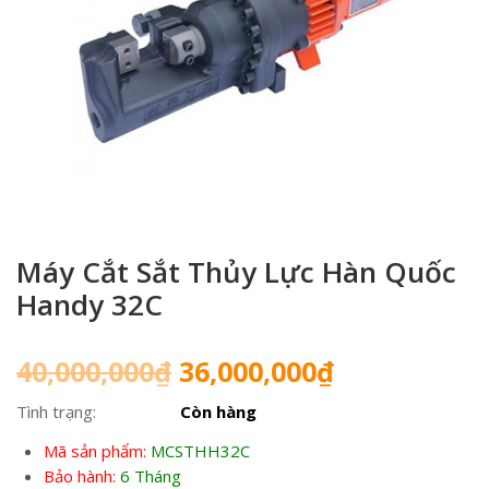
Máy Cắt Sắt Thủy Lực Hàn Quốc
Handy 32C
Giá
Giá
40,000,000
₫
36,000,000
₫
gốc
hiện
Tình trạng:
Còn hàng
là:
tại
40,000,000₫.
là:
Mã sản phẩm:
MCSTHH32C
36,000,000₫
Bảo hành:
6 Tháng