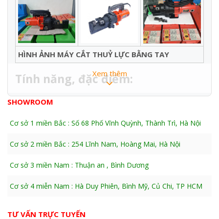
HÌNH ẢNH MÁY CẮT THUỶ LỰC BẰNG TAY
Xem thêm
Tính năng, đặc điểm:
+ Máy cắt sắt thủy lực cầm tay của Seoul an toàn, nhẹ,
SHOWROOM
hiệu quả và bền nhất so với các sản phẩm cùng loại của
đối tác khác.
Cơ sở 1 miền Bắc : Số 68 Phố Vĩnh Quỳnh, Thành Trì, Hà Nội
+ Máy cắt sắt có đường kính kể từ 10 đến 32mm
+ Handy 32C lý tưởng cho những công việc như xây
Cơ sở 2 miền Bắc : 254 Lĩnh Nam, Hoàng Mai, Hà Nội
dựng cầu đường,các tòa nhà cao ốc và các nhà máy chế
Cơ sở 3 miền Nam : Thuận an , Bình Dương
tạo sắt thép.
THÔNG SỐ KỸ THUẬT :
Cơ sở 4 miễn Nam : Hà Duy Phiên, Bình Mỹ, Củ Chi, TP HCM
Model
Handy 32C
TƯ VẤN TRỰC TUYẾN