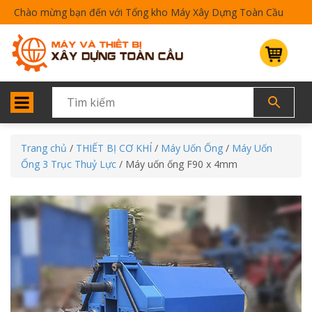
Chào mừng bạn đến với Tổng kho Máy Xây Dựng Toàn Cầu
Trang chủ
/
THIẾT BỊ CƠ KHÍ
/
Máy Uốn Ống
/
Máy Uốn
Ống 3 Trục Thuỷ Lực
/ Máy uốn ống F90 x 4mm