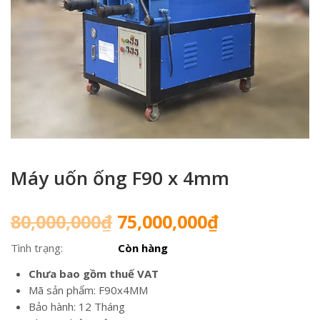
Máy uốn ống F90 x 4mm
Giá
Giá
80,000,000
₫
75,000,000
₫
gốc
hiện
Tình trạng:
Còn hàng
là:
tại
80,000,000₫.
là:
Chưa bao gồm thuế VAT
75,000,000₫
Mã sản phẩm: F90x4MM
Bảo hành: 12 Tháng