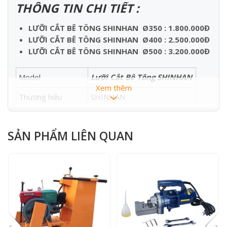
THÔNG TIN CHI TIẾT :
LƯỠI CẮT BÊ TÔNG SHINHAN Ø350 : 1.800.000Đ
LƯỠI CẮT BÊ TÔNG SHINHAN Ø400 : 2.500.000Đ
LƯỠI CẮT BÊ TÔNG SHINHAN Ø500 : 3.200.000Đ
Model
Lưỡi Cắt Bê Tông SHINHAN
Xem thêm
Thương hiệu
SHINHAN
Đường kính lưỡi cắt
350 – 400 – 500
SẢN PHẨM LIÊN QUAN
Đường kính lỗ trục
Ø27
Xuất xứ
Hàn Quốc
Mô Tả :
Lưỡi cắt bê tông
Hàn Quốc Shinhan là sản phẩm được
dùng nhiều trong các công trình xây dựng, nó được lắp
vào máy cắt bê tông KC12, máy cắt bê tông KC16, máy