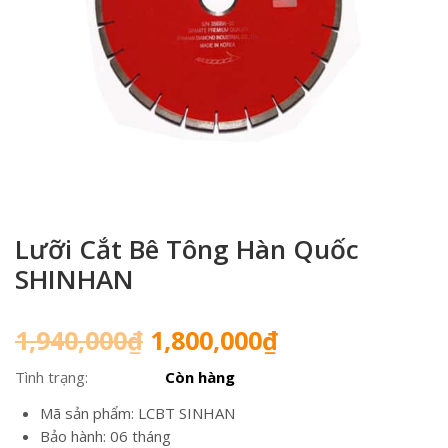
Lưỡi Cắt Bê Tông Hàn Quốc
SHINHAN
Giá
Giá
1,940,000
₫
1,800,000
₫
gốc
hiện
Tình trạng:
Còn hàng
là:
tại
1,940,000₫.
là:
Mã sản phẩm: LCBT SINHAN
1,800,000₫.
Bảo hành: 06 tháng