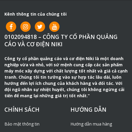
Giá cả cực cạnh tranh
Luôn có sẵn hàng
Kênh thông tin của chúng tôi
MUA SẢN PHẨM LƯỠI CẮT BÊ TÔNG
SHINHAN TẠI CÔNG TY NTK CÓ
NHỮNG LỢI ÍCH SAU:
0102094818 – CÔNG TY CỔ PHẦN QUẢNG
CÁO VÀ CƠ ĐIỆN NIKI
Được lựa chọn sản phẩm thoải mái trước khi quyết
định mua hàng
Công ty cổ phần quảng cáo và cơ điện Niki là một doanh
Dịch vụ bán hàng trong – trước và sau luôn tốt nhất.
nghiệp vừa và nhỏ, với sứ mệnh cung cấp các sản phẩm
Được tư vấn những sản phẩm phù hợp với đúng nhu
máy móc xây dựng với chất lượng tốt nhất và giá cả cạnh
cầu của người sử dụng.
tranh. Chúng tôi tin tưởng vào sự hợp tác lâu dài, luôn
hướng đến lợi ích chung của khách hàng và đối tác. Với
Cam Kết Của Công Ty
đội ngũ nhân sự nhiệt huyết, chúng tôi không ngừng cải
tiến để mang lại những giá trị tốt nhất.”
– 100% chuẩn hàng Hãng.
– Vận chuyển miễn phí trong nội thành Hà Nội (10km) với
CHÍNH SÁCH
HƯỚNG DẪN
đơn hàng trên 5.000.000
Bảo mật thông tin
Hướng dẫn mua hàng
_ Giao Hàng Vận Chuyển Toàn Quốc.