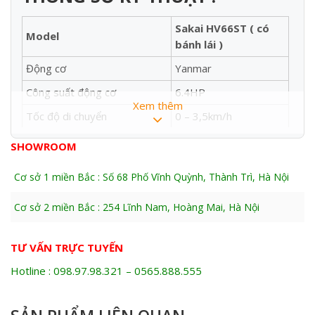
Sakai HV66ST ( có
Model
bánh lái )
Động cơ
Yanmar
Công suất động cơ
6.4HP
Xem thêm
Tốc độ di chuyển
0 – 3,5km/h
Nhiên liệu
Diesel
SHOWROOM
Đề nổ/quay tay (có cả
Kiểu khởi động
Cơ sở 1 miền Bắc : Số 68 Phố Vĩnh Quỳnh, Thành Trì, Hà Nội
2 chức năng)
Chế độ rung
Rung cơ
Cơ sở 2 miền Bắc : 254 Lĩnh Nam, Hoàng Mai, Hà Nội
Chiều rộng bánh xe lu
650mm x 2
TƯ VẤN TRỰC TUYẾN
Đường kính bánh xe lu
350mm x 2
Hotline : 098.97.98.321 – 0565.888.555
Trọng lượng
740 kg
Kích thước (chưa bao gồm
1.290 x 685 x 1.825