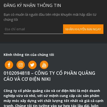
ĐĂNG KÝ NHẬN THÔNG TIN
Hình ành lu dắt tay có bánh lái
Bạn có muốn là người đầu tiên nhận khuyến mãi hấp dẫn từ
chúng tôi
MỘT SỐ LƯU Ý KHI DÙNG LU DẮT
TAY
– Nên bảo dưỡng định kỳ. Chú ý khi sử dụng vận hành
xong nên vệ sinh sạch sẽ để máy không bị bẩn dễ bị rỉ,
oxi hóa .
Kênh thông tin của chúng tôi
– Nên thay dầu theo đúng loại dầu phù hợp với máy mà
nhà sản xuất đã đề ra. Để máy được hoạt động bền bỉ,
tối đa công suất.
0102094818 – CÔNG TY CỔ PHẦN QUẢNG
– Nên kiểm tra dầu thường xuyên để bổ sung kịp thời
CÁO VÀ CƠ ĐIỆN NIKI
lượng dầu còn trong máy, đảm bảo không bị hết dầu.
– Thường xuyên kiểm tra bánh xe, phanh xe trước khi sử
Công ty cổ phần quảng cáo và cơ điện Niki là một doanh
dụng.
nghiệp vừa và nhỏ, với sứ mệnh cung cấp các sản phẩm
máy móc xây dựng với chất lượng tốt nhất và giá cả cạnh
tranh. Chúng tôi tin tưởng vào sự hợp tác lâu dài, luôn