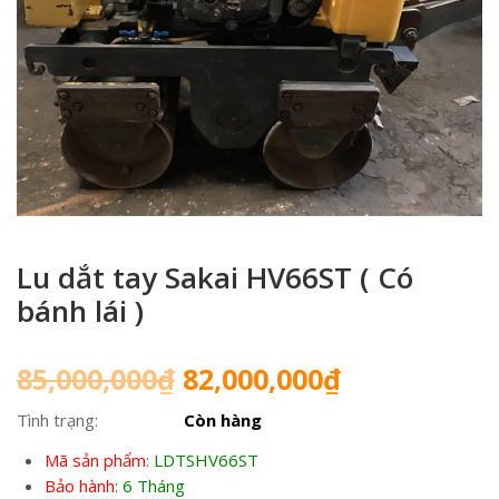
Lu dắt tay Sakai HV66ST ( Có
bánh lái )
Giá
Giá
85,000,000
₫
82,000,000
₫
gốc
hiện
Tình trạng:
Còn hàng
là:
tại
85,000,000₫.
là:
Mã sản phẩm
:
LDTSHV66ST
82,000,000₫
Bảo hành
:
6 Tháng