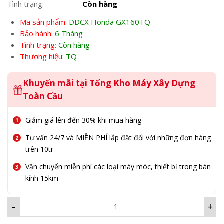
Tình trạng:
Còn hàng
là:
tại
3,500,000₫.
là:
Mã sản phẩm
:
DDCX Honda GX160TQ
2,800,000₫.
Bảo hành
:
6 Tháng
Tình trạng
:
Còn hàng
Thương hiệu
: TQ
Khuyến mãi tại Tổng Kho Máy Xây Dựng
Toàn Cầu
Giảm giá lên đến 30% khi mua hàng
Tư vấn 24/7 và MIỄN PHÍ lắp đặt đối với những đơn hàng
trên 10tr
Vận chuyển miễn phí các loại máy móc, thiết bị trong bán
kính 15km
-
+