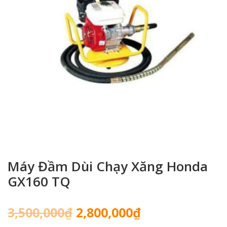
Máy Đầm Dùi Chạy Xăng Honda
GX160 TQ
Giá
Giá
3,500,000
₫
2,800,000
₫
gốc
hiện