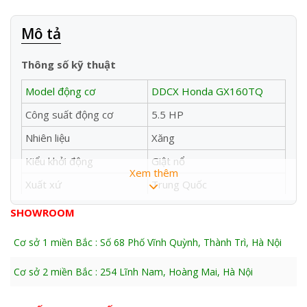
Mô tả
Thông số kỹ thuật
Model động cơ
DDCX Honda GX160TQ
Công suất động cơ
5.5 HP
Nhiên liệu
Xăng
Kiểu khởi động
Giật nổ
Xem thêm
Xuất xứ
Trung Quốc
Bảo hành
6 tháng
SHOWROOM
Ứng dụng của máy đầm dùi trong các công trình
Cơ sở 1 miền Bắc : Số 68 Phố Vĩnh Quỳnh, Thành Trì, Hà Nội
xây dựng
Cơ sở 2 miền Bắc : 254 Lĩnh Nam, Hoàng Mai, Hà Nội
Đầm dùi bê tông hoạt động dựa trên hình thức đầm phía
trong lòng kết cấu bê tông. Nghĩa là người ta sẽ tìm cách
đưa dây chấn động vào khối bê tông vừa đổ để làm chặt