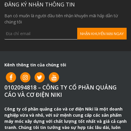
ĐĂNG KÝ NHẬN THÔNG TIN
3. Ưu nhước điểm
– Ưu điểm:
Thiết kế nhỏ gọn, tiện dụng, sử dụng điện
Bạn có muốn là người đầu tiên nhận khuyến mãi hấp dẫn từ
chúng tôi
dân dụng 220V, nhiều sự lựa chọn.
– Nhược điểm:
Tải trọng nhỏ từ 200-1200kg, Lắp đặt
phức tạp hơn palang.
Kênh thông tin của chúng tôi
0102094818 – CÔNG TY CỔ PHẦN QUẢNG
CÁO VÀ CƠ ĐIỆN NIKI
Công ty cổ phần quảng cáo và cơ điện Niki là một doanh
nghiệp vừa và nhỏ, với sứ mệnh cung cấp các sản phẩm
máy móc xây dựng với chất lượng tốt nhất và giá cả cạnh
tranh. Chúng tôi tin tưởng vào sự hợp tác lâu dài, luôn