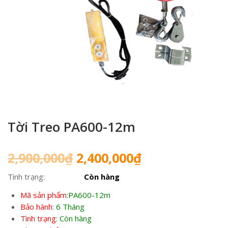
Tời Treo PA600-12m
Giá
Giá
2,900,000
₫
2,400,000
₫
gốc
hiện
Tình trạng:
Còn hàng
là:
tại
2,900,000₫.
là:
Mã sản phẩm
:
PA600-12m
2,400,000₫.
Bảo hành
:
6 Tháng
Tình trạng
:
Còn hàng