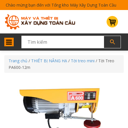
Chào mừng bạn đến với Tổng kho Máy Xây Dựng Toàn Cầu
Trang chủ
/
THIẾT BỊ NÂNG HẠ
/
Tời treo mini
/ Tời Treo
PA600-12m