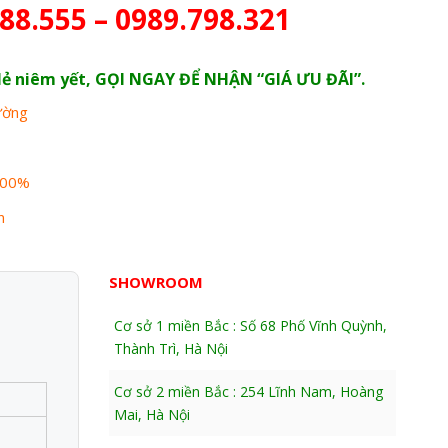
88.555 – 0989.798.321
n lẻ niêm yết, GỌI NGAY ĐỂ NHẬN “GIÁ ƯU ĐÃI”.
rường
100%
n
SHOWROOM
Cơ sở 1 miền Bắc : Số 68 Phố Vĩnh Quỳnh,
Thành Trì, Hà Nội
Cơ sở 2 miền Bắc : 254 Lĩnh Nam, Hoàng
Mai, Hà Nội