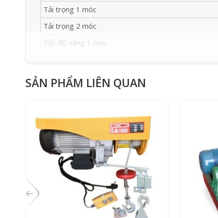
Tải trọng 1 móc
Tải trọng 2 móc
Tốc độ nâng 1 móc
Tốc độ nâng 2 móc
Chiều dài cáp
SẢN PHẨM LIÊN QUAN
Đường kính cáp
Trọng lượng
Xuất xứ
Bảo hành
1. Đặc điểm tời Nhanh 30m/phút KCD 750/1500
– Tời nhanh 30m/phút KCD 750/1500Kg-100m 220V nâng
– Tốc độ nâng hạ ở mức trung bình: 14 mét/phút khi đi
– Chiều dài cáp dài 100m, đường kính cáp 6mm đạt tiê
– Động cơ 3Kw chạy điện 380V/50Hz mạnh mẽ, động