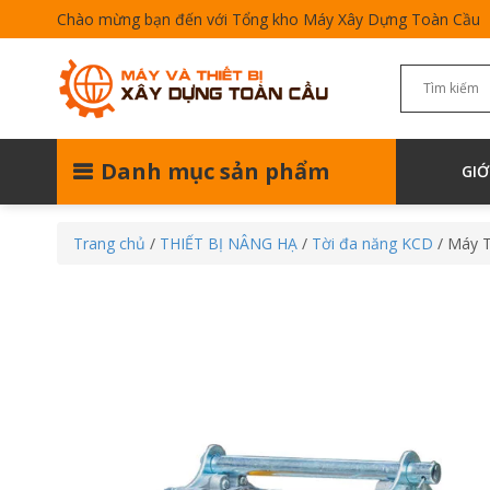
Chào mừng bạn đến với Tổng kho Máy Xây Dựng Toàn Cầu
Danh mục sản phẩm
GIỚ
Trang chủ
/
THIẾT BỊ NÂNG HẠ
/
Tời đa năng KCD
/ Máy 