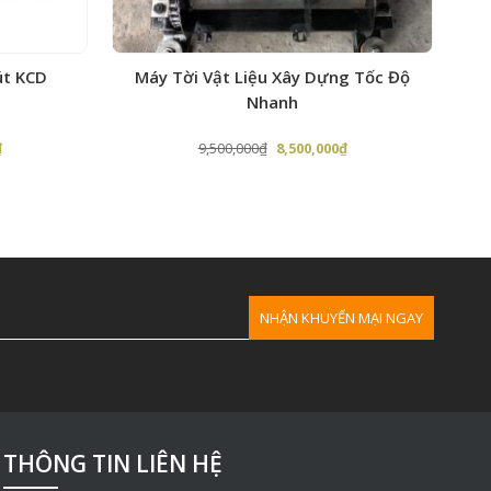
y 360
út KCD
Máy Tời Vật Liệu Xây Dựng Tốc Độ
Nhanh
Giá
Giá
Giá
₫
9,500,000
₫
8,500,000
₫
hiện
gốc
hiện
tại
là:
tại
.
là:
9,500,000₫.
là:
4,100,000₫.
8,500,000₫.
 tời
THÔNG TIN LIÊN HỆ