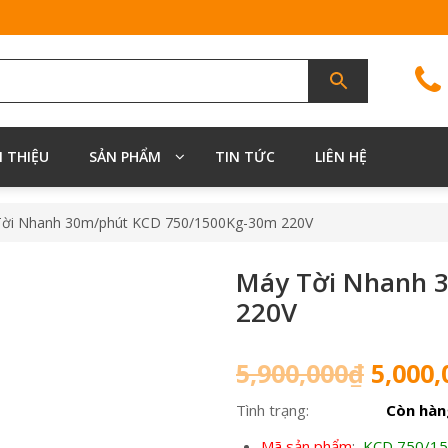
I THIỆU
SẢN PHẨM
TIN TỨC
LIÊN HỆ
Tời Nhanh 30m/phút KCD 750/1500Kg-30m 220V
Máy Tời Nhanh 
220V
Giá
5,900,000
₫
5,000,
gốc
Tình trạng:
Còn hàn
là:
5,900,
Mã sản phẩm
:
KCD 750/15