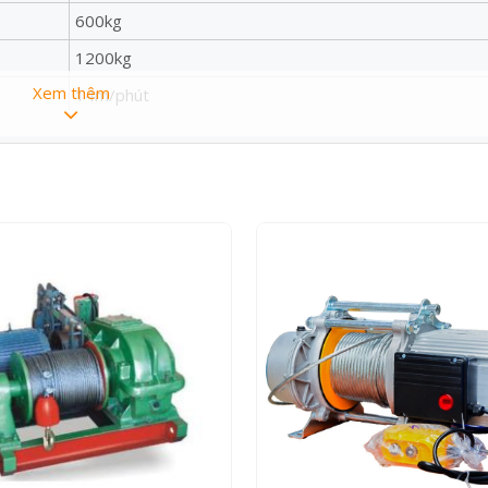
600kg
1200kg
Xem thêm
14m/phút
7m/phút
30m
6m
45kg
Trung Quốc
6 tháng
Kg-30m 220V
 hạ tải trọng tối đa 600kg khi đi cáp đơn và 1200kg khi đi cáp 
 cáp đơn và 7 mét/phút khi đi cáp đôi.
u chuẩn an toàn kỹ thuật.
 cơ được quán bằng 100% dây đồng.