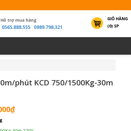
GIỎ HÀNG
Hỗ trợ mua hàng
(0) SP
0565.888.555 0989.798.321
30m/phút KCD 750/1500Kg-30m
Giá
000
₫
hiện
g
tại
000₫.
là:
00Kg-30m 220V