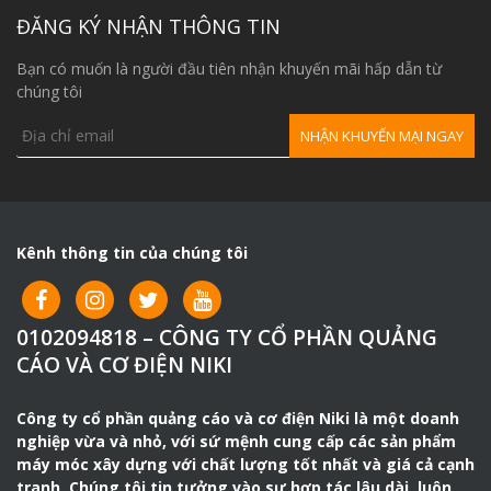
dân dụng 220V, nhiều sự lựa chọn.
ĐĂNG KÝ NHẬN THÔNG TIN
– Nhược điểm:
Tải trọng nhỏ từ 200-1200kg, Lắp đặt
phức tạp hơn palang.
Bạn có muốn là người đầu tiên nhận khuyến mãi hấp dẫn từ
chúng tôi
Kênh thông tin của chúng tôi
0102094818 – CÔNG TY CỔ PHẦN QUẢNG
CÁO VÀ CƠ ĐIỆN NIKI
Công ty cổ phần quảng cáo và cơ điện Niki là một doanh
nghiệp vừa và nhỏ, với sứ mệnh cung cấp các sản phẩm
máy móc xây dựng với chất lượng tốt nhất và giá cả cạnh
tranh. Chúng tôi tin tưởng vào sự hợp tác lâu dài, luôn