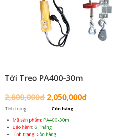
Tời Treo PA400-30m
Giá
Giá
2,800,000
₫
2,050,000
₫
gốc
hiện
Tình trạng:
Còn hàng
là:
tại
2,800,000₫.
là:
Mã sản phẩm
:
PA400-30m
2,050,000₫.
Bảo hành
:
6 Tháng
Tình trạng
:
Còn hàng