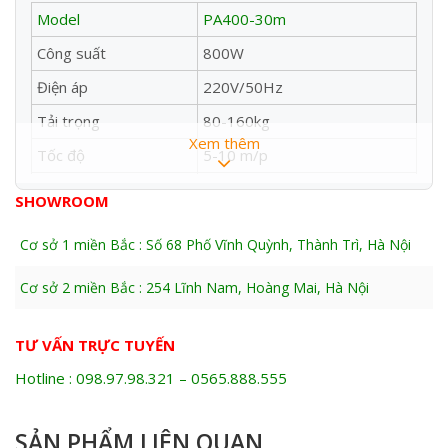
Model
PA400-30m
Công suất
800W
Điện áp
220V/50Hz
Tải trọng
80-160kg
Xem thêm
Tốc độ
5-10 m/p
Đường kính cáp
4.0mm
SHOWROOM
Kích thước
430x340x260mm
Cơ sở 1 miền Bắc : Số 68 Phố Vĩnh Quỳnh, Thành Trì, Hà Nội
Trọng lượng
17kg
Cơ sở 2 miền Bắc : 254 Lĩnh Nam, Hoàng Mai, Hà Nội
Xuất xứ
Trung Quốc
Bảo hành
6 Tháng
TƯ VẤN TRỰC TUYẾN
Mô tả sản phẩm
Hotline : 098.97.98.321 – 0565.888.555
1. Máy tời treo là gì?
–
Là thiết bị nâng hạ thuộc dòng tời kéo mini chạy điện
SẢN PHẨM LIÊN QUAN