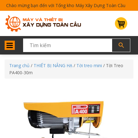
Chào mừng bạn đến với Tổng kho Máy Xây Dựng Toàn Cầu
Trang chủ
/
THIẾT BỊ NÂNG HẠ
/
Tời treo mini
/ Tời Treo
PA400-30m