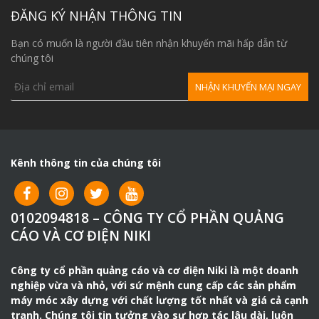
ĐĂNG KÝ NHẬN THÔNG TIN
Bạn có muốn là người đầu tiên nhận khuyến mãi hấp dẫn từ
Hình ảnh sản phẩm
chúng tôi
Một máy xoa nền bê tông cầm tay gồm có các bộ
phận chính
: động cơ, mâm xoa, lưỡi xoa và càng xoa.
– Động cơ được sử dụng trong máy xoa nền bê tông có
thể là loại động cơ xăng (Honda, Niki) hoặc động cơ chạy
Kênh thông tin của chúng tôi
bằng điện.
– Mâm xoa: được làm từ chất liệu kim loại chắc chắn, bao
quanh phần lưỡi xoa, bộ phận này giúp đảm bảo an toàn
0102094818 – CÔNG TY CỔ PHẦN QUẢNG
cho người sử dụng khi thao tác vận hành máy.
CÁO VÀ CƠ ĐIỆN NIKI
– Lưỡi xoa: là bộ phận tiếp xúc trực tiếp với mặt sàn bê
tông để làm phẳng, mịn nền sàn.
Công ty cổ phần quảng cáo và cơ điện Niki là một doanh
– Càng xoa (tay cầm): giúp người sử dụng điều khiển máy
nghiệp vừa và nhỏ, với sứ mệnh cung cấp các sản phẩm
máy móc xây dựng với chất lượng tốt nhất và giá cả cạnh
xoa nền dễ dàng, di chuyển linh hoạt.
tranh. Chúng tôi tin tưởng vào sự hợp tác lâu dài, luôn