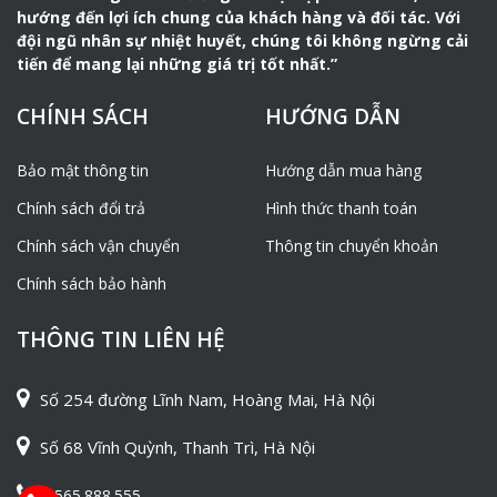
2. Cấu tạo của Máy xoa nền bê
hướng đến lợi ích chung của khách hàng và đối tác. Với
tông Dynamic QJM1000 chính
đội ngũ nhân sự nhiệt huyết, chúng tôi không ngừng cải
hãng
tiến để mang lại những giá trị tốt nhất.”
Máy xoa bê tông
Dynamic QJM-1000 được sử dụng phổ
CHÍNH SÁCH
HƯỚNG DẪN
biến tại các công trường xây dựng bởi khả năng tạo độ
nhẵn mịn cho nền sàn với chất lượng mài cao và ổn định.
Bảo mật thông tin
Hướng dẫn mua hàng
Sản phẩm này nổi bật với thiết kế đơn giản, gọn nhẹ kiểu
Chính sách đổi trả
Hình thức thanh toán
cầm tay và dễ dàng điều khiển.
Chính sách vận chuyển
Máy xoa nền bê tông Dynamic QJM-1000 sử dụng nhiên
Thông tin chuyển khoản
liệu xăng, động cơ HONDA GX160-5.5HP mạnh mẽ, tốc
Chính sách bảo hành
độ xoa (v/p): 160, đường kính xoa (mm): 900, trọng
lượng (kg): 80 đem đến cho bạn trải nghiệm công việc
THÔNG TIN LIÊN HỆ
hiệu quả và tiết kiệm thời gian.
3.Ưu điểm của máy xoa nền
Số 254 đường Lĩnh Nam, Hoàng Mai, Hà Nội
Dynamic QJM1000:
Số 68 Vĩnh Quỳnh, Thanh Trì, Hà Nội
– Động cơ chạy êm.
– Máy có cấu tạo đơn giản, dễ dàng sử dụng và bảo
0565.888.555