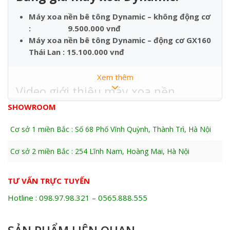
Máy xoa nền bê tông Dynamic – không động cơ
: 9.500.000 vnđ
Máy xoa nền bê tông Dynamic – động cơ GX160
Thái Lan : 15.100.000 vnđ
Xem thêm
Video giới thiệu máy xoa nền
Dynamic:
SHOWROOM
Cơ sở 1 miền Bắc : Số 68 Phố Vĩnh Quỳnh, Thành Trì, Hà Nội
THÔNG SỐ KỸ THUẬT :
Cơ sở 2 miền Bắc : 254 Lĩnh Nam, Hoàng Mai, Hà Nội
Dynamic GX160 Thái
Model
Lan
TƯ VẤN TRỰC TUYẾN
Động cơ
Honda GX160 Thái Lan
Hotline : 098.97.98.321 – 0565.888.555
Nhiên Liệu
Xăng
Tốc độ xoa
160 (v/p)