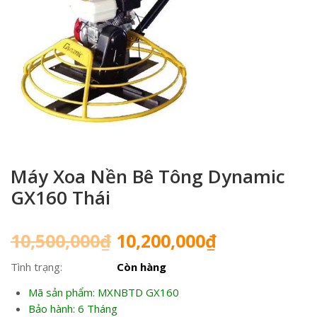
Máy Xoa Nền Bê Tông Dynamic
GX160 Thái
Giá
Giá
10,500,000
₫
10,200,000
₫
gốc
hiện
Tình trạng:
Còn hàng
là:
tại
10,500,000₫.
là:
Mã sản phẩm: MXNBTD GX160
10,200,000₫
Bảo hành: 6 Tháng