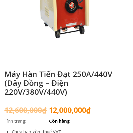
Máy Hàn Tiến Đạt 250A/440V
(Dây Đồng – Điện
220V/380V/440V)
Giá
Giá
12,600,000
₫
12,000,000
₫
gốc
hiện
Tình trạng:
Còn hàng
là:
tại
12,600,000₫.
là:
Chưa bao gồm thuế VAT