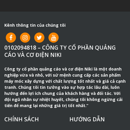
như khả năng nâng cao hiệu quả lao động lên gấp nhiều
lần so với cách hàn truyền thống.
Máy hàn tiến đạt
motor dây đồng sử dụng đa dòng
Kênh thông tin của chúng tôi
điện 220V/380V/440V là máy hàn que, hàn hồ quang
chuyên dụng không thể thiếu trong việc thi công xây
dựng, xưởng cơ khí đóng tàu, hàn kết cấu cầu đường,..
0102094818 – CÔNG TY CỔ PHẦN QUẢNG
Máy hàn cơ Tiến Đạt với ưu điểm hàn khỏe, độ bền cao
CÁO VÀ CƠ ĐIỆN NIKI
nên các xưởng cơ khí, công ty xây dựng lựa chọn sử
dụng ở hầu hết các công trình xây dựng, nhà xưởng cơ
Công ty cổ phần quảng cáo và cơ điện Niki là một doanh
khí đóng tàu,..
nghiệp vừa và nhỏ, với sứ mệnh cung cấp các sản phẩm
Máy hàn tiến đạt dây đồng
là máy biến thế hàn, máy
máy móc xây dựng với chất lượng tốt nhất và giá cả cạnh
hàn hồ quang điện, máy hàn que,.. do công ty
cơ điện
tranh. Chúng tôi tin tưởng vào sự hợp tác lâu dài, luôn
tiến đạt
sản xuất tại Việt nam trên dây truyền công
hướng đến lợi ích chung của khách hàng và đối tác. Với
nghệ hiện đại sử dụng motor quấn dây đồng 100% có
đội ngũ nhân sự nhiệt huyết, chúng tôi không ngừng cải
tiến để mang lại những giá trị tốt nhất.”
khả năng chịu tải tốt, phù hợp cho việc hàn kéo, hàn liên
tục tại nhà xưởng cơ khí đóng tàu, công trường xây
CHÍNH SÁCH
HƯỚNG DẪN
dựng,..