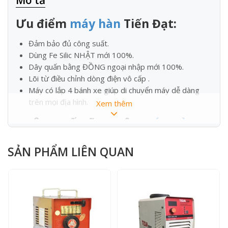
Ưu điểm
máy hàn
Tiến Đạt:
Đảm bảo đủ công suất.
Dùng Fe Silic NHẬT mới 100%.
Dây quấn bằng ĐỒNG ngoại nhập mới 100%.
Lõi từ điều chỉnh dòng điện vô cấp .
Máy có lắp 4 bánh xe giúp di chuyển máy dễ dàng
trên mọi địa hình.
Xem thêm
THÔNG SỐ KỸ THUẬT
MÁY HÀN
:
MODEL
HĐ-250Đ/440V
SẢN PHẨM LIÊN QUAN
Công suất ra
18 KVA
Cường độ đầu ra tối đa
250A
Nguồn điện vào
1 pha220v hoặc 2 pha
nóng 380v/50Hz – AC
Điện thế ra không tải
80v