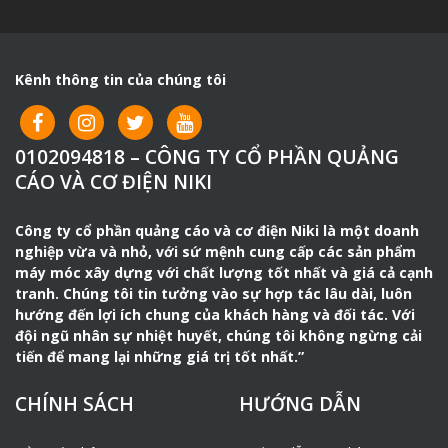
lần so với cách hàn truyền thống.
Máy hàn tiến đạt motor dây đồng là dòng máy hàn que,
hàn hồ quang chuyên dụng không thể thiếu trong việc thi
Kênh thông tin của chúng tôi
công xây dựng, xưởng cơ khí đóng tàu, hàn kết cấu cầu
đường,.. Máy hàn cơ Tiến Đạt với ưu điểm hàn khỏe, độ
bền cao nên các xưởng cơ khí, công ty xây dựng lựa chọn
0102094818 – CÔNG TY CỔ PHẦN QUẢNG
sử dụng ở hầu hết các công trình xây dựng, nhà xưởng
CÁO VÀ CƠ ĐIỆN NIKI
cơ khí đóng tàu,..
Công ty cổ phần quảng cáo và cơ điện Niki là một doanh
nghiệp vừa và nhỏ, với sứ mệnh cung cấp các sản phẩm
máy móc xây dựng với chất lượng tốt nhất và giá cả cạnh
tranh. Chúng tôi tin tưởng vào sự hợp tác lâu dài, luôn
hướng đến lợi ích chung của khách hàng và đối tác. Với
đội ngũ nhân sự nhiệt huyết, chúng tôi không ngừng cải
tiến để mang lại những giá trị tốt nhất.”
CHÍNH SÁCH
HƯỚNG DẪN