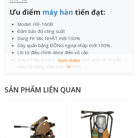
Ưu điểm
máy hàn
tiến đạt:
Model: HĐ-160Đ
Đảm bảo đủ công suất
Dùng Fe Silic NHẬT mới 100%
Dây quấn bằng ĐỒNG ngoại nhập mới 100%
Lõi từ điều chỉnh dòng điện vô cấp
Máy có lắp 4 bánh xe và 2 tay xách giúp di chuyển
Xem thêm
máy dễ dàng trên mọi địa hình
THÔNG SỐ KỸ THUẬT
MÁY HÀN
:
SẢN PHẨM LIÊN QUAN
MODEL
HĐ-160Đ
Công suất ra
12KVA
Cường độ đầu ra tối đa
160A
Nguồn điện vào
220v/50Hz – AC
Điện thế ra không tải
65v