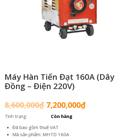
Máy Hàn Tiến Đạt 160A (Dây
Đồng – Điện 220V)
Giá
Giá
8,600,000
₫
7,200,000
₫
gốc
hiện
Tình trạng:
Còn hàng
là:
tại
8,600,000₫.
là:
Đã bao gồm thuế VAT
7,200,000₫.
Mã sản phẩm: MHTD 160A