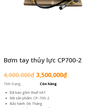
Bơm tay thủy lực CP700-2
Giá
Giá
4,000,000
₫
3,500,000
₫
gốc
hiện
Tình trạng:
Còn hàng
là:
tại
4,000,000₫.
là:
Đã bao gồm thuế VAT
3,500,000₫.
Mã sản phẩm: CP-700-2
Bảo hành: 06 Tháng