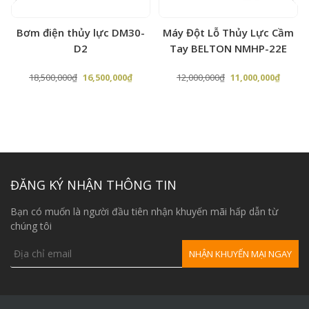
Bơm điện thủy lực DM30-
Máy Đột Lỗ Thủy Lực Cầm
D2
Tay BELTON NMHP-22E
Giá
Giá
Giá
Giá
18,500,000
₫
16,500,000
₫
12,000,000
₫
11,000,000
₫
gốc
hiện
gốc
hiện
là:
tại
là:
tại
18,500,000₫.
là:
12,000,000₫.
là:
,000₫.
16,500,000₫.
11,000,
ĐĂNG KÝ NHẬN THÔNG TIN
Bạn có muốn là người đầu tiên nhận khuyến mãi hấp dẫn từ
chúng tôi