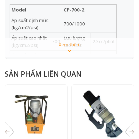
Model
CP-700-2
Áp suất định mức
700/1000
(kg/cm2/psi)
Áp suất cao nhất
Lưu lượng
700
2.3cc/phút
Xem thêm
(kg/cm2/psi)
cao nhất
Áp suất nhỏ nhất
Lưu lượng
20
13cc/phút
(kg/cm2/psi)
cao nhất
SẢN PHẨM LIÊN QUAN
Dung tích bình dầu
3.200cc
Kích thước (mm)
770 x 180 x 180
Trọng Lượng (kg)
15