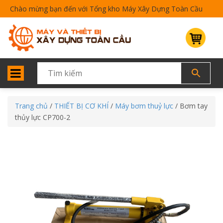
Chào mừng bạn đến với Tổng kho Máy Xây Dựng Toàn Cầu
Trang chủ
/
THIẾT BỊ CƠ KHÍ
/
Máy bơm thuỷ lực
/ Bơm tay
thủy lực CP700-2