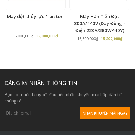
bạc đạn )
tháng phần moteur
Máy đột thủy lực 1 piston
Máy Hàn Tiến Đạt
300A/440V (Dây Đồng –
Điện 220V/380V/440V)
Giá
Giá
35,000,000
₫
32,000,000
₫
Giá
Giá
16,600,000
₫
15,200,000
₫
gốc
hiện
gốc
hiện
là:
tại
là:
tại
35,000,000₫.
là:
16,600,000₫.
là:
,000₫.
32,000,000₫.
15,200,
ĐĂNG KÝ NHẬN THÔNG TIN
Bạn có muốn là người đầu tiên nhận khuyến mãi hấp dẫn từ
chúng tôi