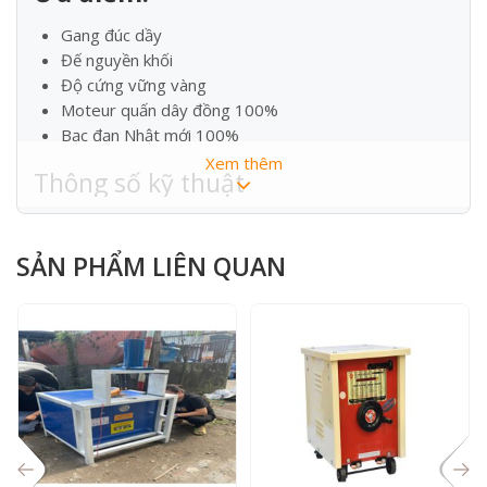
Gang đúc dầy
Đế nguyền khối
Độ cứng vững vàng
Moteur quấn dây đồng 100%
Bạc đạn Nhật mới 100%
Xem thêm
Thông số kỹ thuật
MODEL
CL2.5HP
SẢN PHẨM LIÊN QUAN
Power
3 HP
Đá cắt
Φ 350 mm – Φ 400
mm
Cắt được các loại sắt lớn
125 mm – 150 mm
tối đa
Xuất xứ
Việt Nam
Bảo hành ( không BH
1 năm phần khung , 3