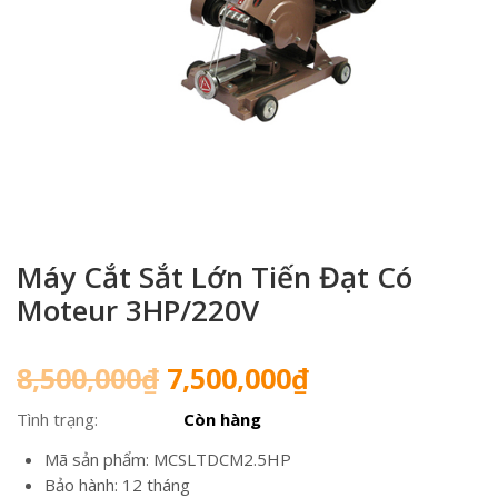
Máy Cắt Sắt Lớn Tiến Đạt Có
Moteur 3HP/220V
Giá
Giá
8,500,000
₫
7,500,000
₫
gốc
hiện
Tình trạng:
Còn hàng
là:
tại
8,500,000₫.
là:
Mã sản phẩm: MCSLTDCM2.5HP
7,500,000₫.
Bảo hành: 12 tháng