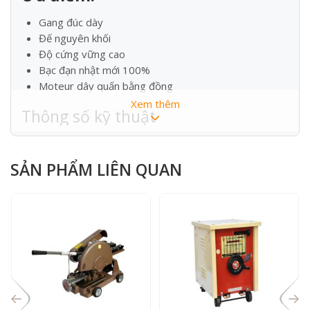
Gang đúc dày
Đế nguyên khối
Độ cứng vững cao
Bạc đạn nhật mới 100%
Moteur dây quấn bằng đồng
Xem thêm
Thông số kỹ thuật
MODEL
CL3HP
SẢN PHẨM LIÊN QUAN
Power
3 HP
Đá cắt
Φ 350mm – Φ 400mm
Cắt được các loại sắt
125 mm – 150 mm
lớn tối đa
Xuất xứ
Việt Nam
Bảo hành ( không BH
1 năm phần khung , 3
bạc đạn )
tháng phần moteur