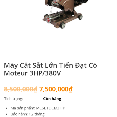
Máy Cắt Sắt Lớn Tiến Đạt Có
Moteur 3HP/380V
Giá
Giá
8,500,000
₫
7,500,000
₫
gốc
hiện
Tình trạng:
Còn hàng
là:
tại
8,500,000₫.
là:
Mã sản phẩm: MCSLTDCM3HP
7,500,000₫.
Bảo hành: 12 tháng