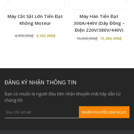
Máy Cắt Sắt Lớn Tiến Đạt
Máy Hàn Tiến Đạt
Không Moteur
300A/440V (Dây Đồng –
Điện 220V/380V/440V)
Giá
Giá
4,900,000
₫
4,500,000
₫
Giá
Giá
16,600,000
₫
15,200,000
₫
gốc
hiện
n
gốc
hiện
là:
tại
là:
tại
4,900,000₫.
là:
16,600,000₫.
là:
4,500,000₫.
000,000₫.
15,200,
ĐĂNG KÝ NHẬN THÔNG TIN
Bạn có muốn là người đầu tiên nhận khuyến mãi hấp dẫn từ
chúng tôi