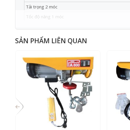
Tải trọng 2 móc
Tốc độ nâng 1 móc
Tốc độ nâng 2 móc
Chiều dài cáp
SẢN PHẨM LIÊN QUAN
Đường kính cáp
Trọng lượng
Xuất xứ
Bảo hành
1. Đặc điểm tời Nhanh 30m/phút KCD 500/1000
– Tời nhanh 30m/phút KCD 500/1000Kg nâng hạ tải trọn
– Tốc độ nâng hạ ở mức trung bình: 14 mét/phút khi đi
– Chiều dài cáp dài 60m, đường kính cáp 6mm đạt tiêu
– Động cơ chạy điện 220V/50Hz mạnh mẽ, động cơ 
– Tính linh hoạt: Vừa có thể đặt trên cao như tời treo