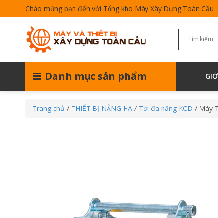
Chào mừng bạn đến với Tổng kho Máy Xây Dựng Toàn Cầu
Danh mục sản phẩm
GIỚ
Trang chủ
/
THIẾT BỊ NÂNG HẠ
/
Tời đa năng KCD
/ Máy 