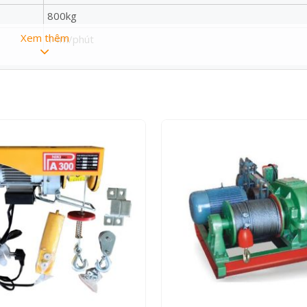
800kg
Xem thêm
14m/phút
7m/phút
60m
6m
39kg
Trung Quốc
6 tháng
Kg-60m
g tối đa 400kg khi đi cáp đơn và 800kg khi đi cáp đôi.
 cáp đơn và 7 mét/phút khi đi cáp đôi.
 chuẩn an toàn kỹ thuật.
được quán bằng 100% dây đồng.
, vừa có thể đặt dưới đất như tời mặt đất, và lắp lên khung cẩu xoa