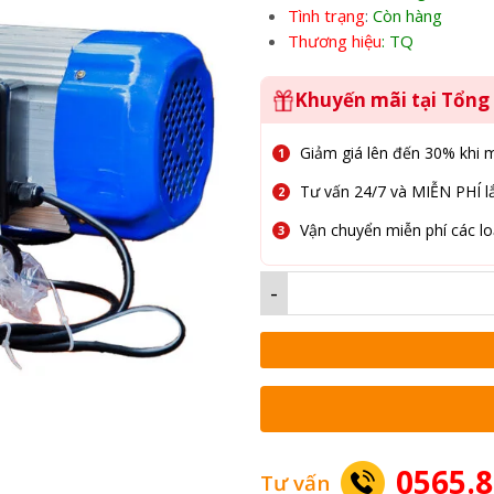
Tình trạng
:
Còn hàng
Thương hiệu
: TQ
Khuyến mãi tại Tổn
Giảm giá lên đến 30% khi 
Tư vấn 24/7 và MIỄN PHÍ lắ
Vận chuyển miễn phí các lo
-
0565.8
Tư vấn