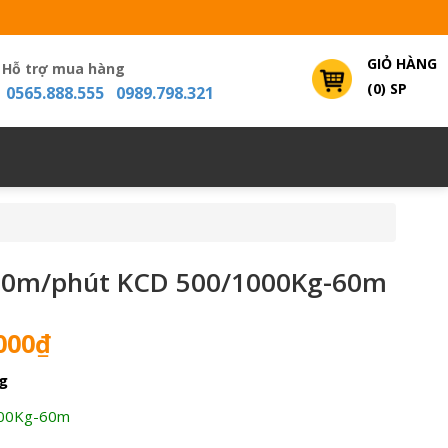
GIỎ HÀNG
Hỗ trợ mua hàng
(0) SP
0565.888.555 0989.798.321
30m/phút KCD 500/1000Kg-60m
Giá
000
₫
hiện
g
tại
000₫.
là:
00Kg-60m
4,100,000₫.