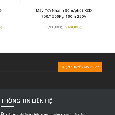
5
Máy Tời Nhanh 30m/phút KCD
750/1500Kg-100m 220V
Giá
Giá
Giá
0
₫
5,900,000
₫
5,400,000
₫
hiện
gốc
hiện
tại
là:
tại
₫.
là:
5,900,000₫.
là:
53,240,000₫.
5,400,000₫.
 tời
THÔNG TIN LIÊN HỆ
Số 254 đường Lĩnh Nam, Hoàng Mai, Hà Nội