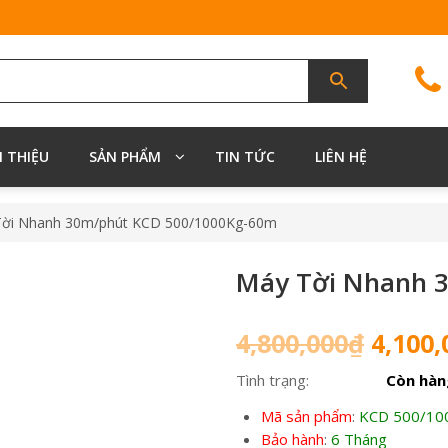
I THIỆU
SẢN PHẨM
TIN TỨC
LIÊN HỆ
Tời Nhanh 30m/phút KCD 500/1000Kg-60m
Máy Tời Nhanh 
Giá
4,800,000
₫
4,100,
gốc
Tình trạng:
Còn hàn
là:
4,800,
Mã sản phẩm
:
KCD 500/10
Bảo hành
:
6 Tháng