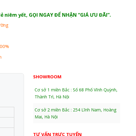
n lẻ niêm yết, GỌI NGAY ĐỂ NHẬN “GIÁ ƯU ĐÃI”.
rường
100%
n
SHOWROOM
Cơ sở 1 miền Bắc : Số 68 Phố Vĩnh Quỳnh,
Thành Trì, Hà Nội
Cơ sở 2 miền Bắc : 254 Lĩnh Nam, Hoàng
Mai, Hà Nội
TƯ VẤN TRỰC TUYẾN