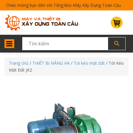
Chào mừng bạn đến với Tổng kho Máy Xây Dựng Toàn Cầu
Trang chủ
/
THIẾT BỊ NÂNG HẠ
/
Tời kéo mặt đất
/ Tời Kéo
Mặt Đất JK2