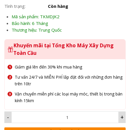
gốc
hiện
Tình trạng:
Còn hàng
là:
tại
21,500,000₫.
là:
Mã sản phẩm: TKMDJK2
19,980,000₫
Bảo hành: 6 Tháng
Thương hiệu: Trung Quốc
Khuyến mãi tại Tổng Kho Máy Xây Dựng
Toàn Cầu
Giảm giá lên đến 30% khi mua hàng
Tư vấn 24/7 và MIỄN PHÍ lắp đặt đối với những đơn hàng
trên 10tr
Vận chuyển miễn phí các loại máy móc, thiết bị trong bán
kính 15km
-
+