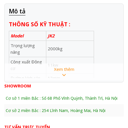
Mô tả
THÔNG SỐ KỸ THUẬT :
Model
JK2
Trọng lượng
2000kg
nâng
Công xuất Động
11kw
cơ
Xem thêm
Đường kính cáp
13mm
SHOWROOM
Tấc độ nâng
24m/phút
Chưa có cáp đi cùng
Cơ sở 1 miền Bắc : Số 68 Phố Vĩnh Quỳnh, Thành Trì, Hà Nội
Dây cáp có sẵn
máy
Cơ sở 2 miền Bắc : 254 Lĩnh Nam, Hoàng Mai, Hà Nội
Dây cáp cuốn tối
150m
đa
TƯ VẤN TRỰC TUYẾN