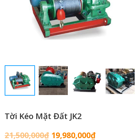
Tời Kéo Mặt Đất JK2
Giá
Giá
21,500,000
₫
19,980,000
₫