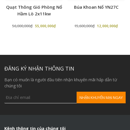
Tốc độ
Quạt Thông Gió Phòng Nổ
Búa Khoan Nổ YN27C
0-62rpm
quay
Hầm Lò 2x11kw
Áp xuất
Giá
Giá
Giá
Giá
56,000,000
₫
55,000,000
₫
15,600,000
₫
12,000,000
₫
khí làm
0.5-0.7Mpa
gốc
hiện
gốc
hiện
việc
là:
tại
là:
tại
Kích cỡ
56,000,000₫.
là:
15,600,000₫.
là:
cần máy
60x1000mm
,000₫.
55,000,000₫.
12,000,
khoan
ĐĂNG KÝ NHẬN THÔNG TIN
Lượng
khí tiêu
>7(m3/phút)
Bạn có muốn là người đầu tiên nhận khuyến mãi hấp dẫn từ
thụ
chúng tôi
Lực nâng
9600N
Động cơ
5.5KW
Kênh thông tin của chúng tôi