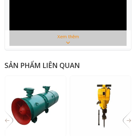
Xem thêm
SẢN PHẨM LIÊN QUAN
THÔNG SỐ KỸ THUẬT :
Model
KQD120
Đường
80-100mm
kính lỗ
Chiều
>20m
sâu lỗ