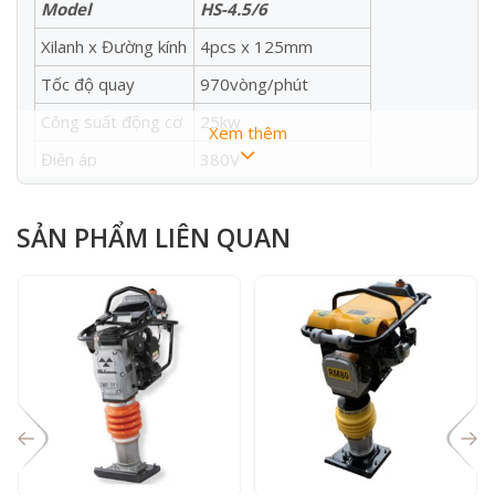
Model
HS-4.5/6
Xilanh x Đường kính
4pcs x 125mm
Tốc độ quay
970vòng/phút
Công suất động cơ
25kw
Xem thêm
Điện áp
380V
Lưu lượng khí
4.5m3/phút
SẢN PHẨM LIÊN QUAN
0.6Mpa, (73psig,
Áp xuất xả
5bar)
Bình khí
210L
Độ ồn
≤ 90dB
Xuất xứ
Trung Quốc
2030x945x1560
Kích thước
(mm)