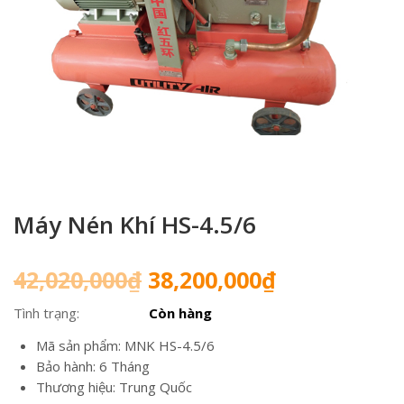
Máy Nén Khí HS-4.5/6
Giá
Giá
42,020,000
₫
38,200,000
₫
gốc
hiện
Tình trạng:
Còn hàng
là:
tại
42,020,000₫.
là:
Mã sản phẩm: MNK HS-4.5/6
38,200,000₫
Bảo hành: 6 Tháng
Thương hiệu: Trung Quốc