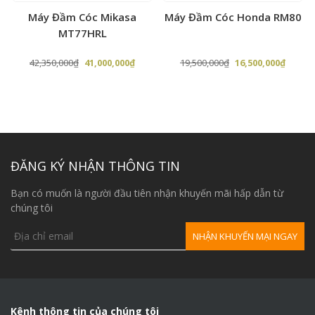
i
Máy Đầm Cóc Mikasa
Máy Đầm Cóc Honda RM80
MT77HRL
Giá
Giá
Giá
Giá
42,350,000
₫
41,000,000
₫
19,500,000
₫
16,500,000
₫
gốc
hiện
gốc
hiện
là:
tại
là:
tại
42,350,000₫.
là:
19,500,000₫.
là:
,000₫.
41,000,000₫.
16,500,
ĐĂNG KÝ NHẬN THÔNG TIN
Bạn có muốn là người đầu tiên nhận khuyến mãi hấp dẫn từ
chúng tôi
Kênh thông tin của chúng tôi