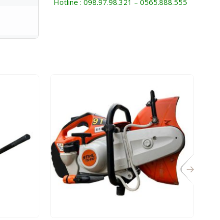
Hotline : 098.97.98.321 – 0565.888.555