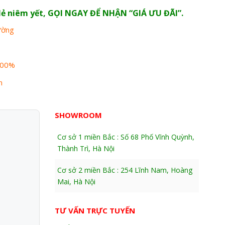
n lẻ niêm yết, GỌI NGAY ĐỂ NHẬN “GIÁ ƯU ĐÃI”.
rường
100%
n
SHOWROOM
Cơ sở 1 miền Bắc : Số 68 Phố Vĩnh Quỳnh,
Thành Trì, Hà Nội
Cơ sở 2 miền Bắc : 254 Lĩnh Nam, Hoàng
Mai, Hà Nội
TƯ VẤN TRỰC TUYẾN