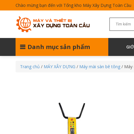
Chào mừng bạn đến với Tổng kho Máy Xây Dựng Toàn Cầu
Danh mục sản phẩm
GIỚ
Trang chủ
/
MÁY XÂY DỰNG
/
Máy mài sàn bê tông
/ Máy 