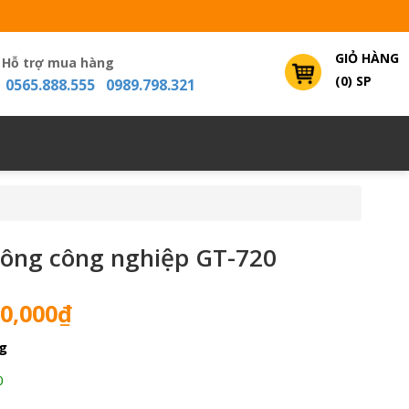
GIỎ HÀNG
Hỗ trợ mua hàng
(0) SP
0565.888.555 0989.798.321
tông công nghiệp GT-720
Giá
0,000
₫
hiện
g
tại
0,000₫.
là:
0
71,000,000₫.