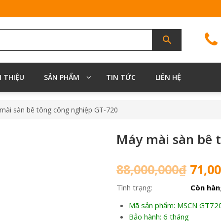
I THIỆU
SẢN PHẨM
TIN TỨC
LIÊN HỆ
mài sàn bê tông công nghiệp GT-720
Máy mài sàn bê 
Giá
88,000,000
₫
71,00
gốc
Tình trạng:
Còn hàn
là:
88,00
Mã sản phẩm: MSCN GT72
Bảo hành: 6 tháng