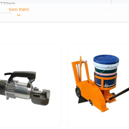
720mm
Xem thêm
15KW
15KW
380V
1800r/min
60L
12Cái
40-459 (m2/h)
450KG
 dây chuyền công nghệ hiện đại hàng
vượt trội cùng khả năng vận hạnh bền
hăn theo cách đơn giản tiết kiệm sức