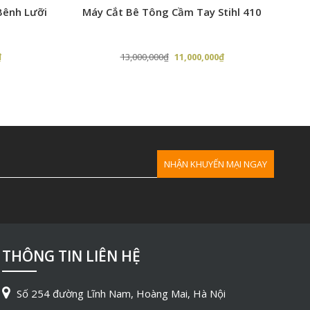
Bênh Lưỡi
Máy Cắt Bê Tông Cầm Tay Stihl 410
M
Giá
Giá
Giá
₫
13,000,000
₫
11,000,000
₫
hiện
gốc
hiện
tại
là:
tại
.
là:
13,000,000₫.
là:
2,900,000₫.
11,000,000₫.
THÔNG TIN LIÊN HỆ
Số 254 đường Lĩnh Nam, Hoàng Mai, Hà Nội