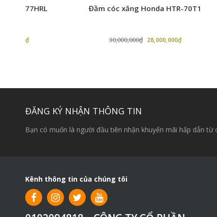
Đầm cóc xăng Honda HTR-70T1
Máy Đ
– Thích hợp sử dụng cho các công trình dân dụng như
khác.
– Máy có khả năng hoạt động trên cả nền đất khô và ư
Giá
Giá
30,000,000
₫
28,000,000
₫
4
gốc
hiện
là:
tại
30,000,000₫.
là:
,000₫.
28,000,000₫.
ĐĂNG KÝ NHẬN THÔNG TIN
Bạn có muốn là người đầu tiên nhận khuyến mãi hấp dẫn từ 
Kênh thông tin của chúng tôi