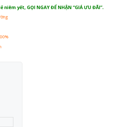
n lẻ niêm yết, GỌI NGAY ĐỂ NHẬN “GIÁ ƯU ĐÃI”.
rường
100%
n