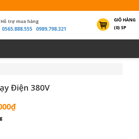
GIỎ HÀNG
Hỗ trợ mua hàng
(0) SP
0565.888.555 0989.798.321
ạy Điện 380V
Giá
000
₫
hiện
g
tại
000₫.
là:
4,800,000₫.