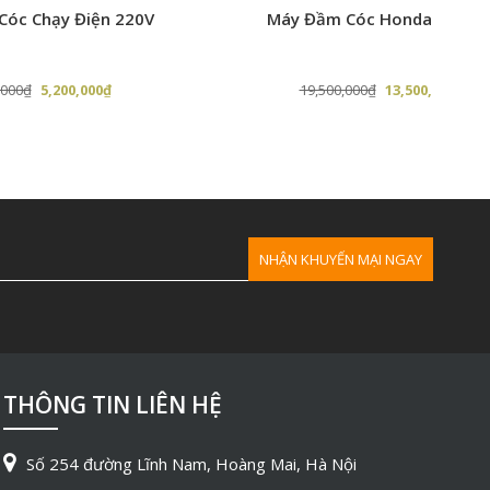
 220V
Máy Đầm Cóc Honda NTK-72
móng
c cao.
Giá
Giá
Giá
₫
19,500,000
₫
13,500,000
₫
hiện
gốc
hiện
tại
là:
tại
.
là:
19,500,000₫.
là:
5,200,000₫.
13,500,000₫.
THÔNG TIN LIÊN HỆ
Số 254 đường Lĩnh Nam, Hoàng Mai, Hà Nội