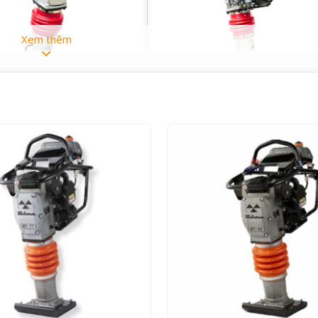
Xem thêm
ẢNH CHI TIẾT SẢN PHẨM
HTR-70T2
Honda GX120T KRH2
2,7kW / 3600 v/p
Xăng 4 thì
13Kn
0.88lit/h
2.8lit