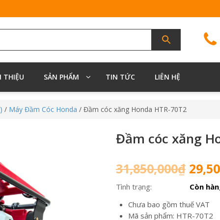
I THIỆU
SẢN PHẨM
TIN TỨC
LIÊN HỆ
)
/
Máy Đầm Cóc Honda
/ Đầm cóc xăng Honda HTR-70T2
Đầm cóc xăng H
Giá
31,850,000
₫
29,50
gốc
Tình trạng:
Còn hàn
là:
31,85
Chưa bao gồm thuế VAT
Mã sản phẩm: HTR-70T2