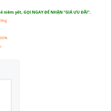
n lẻ niêm yết, GỌI NGAY ĐỂ NHẬN “GIÁ ƯU ĐÃI”.
rường
100%
n