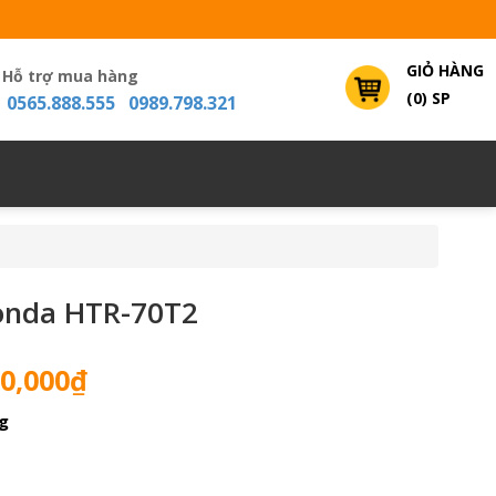
GIỎ HÀNG
Hỗ trợ mua hàng
(0) SP
0565.888.555 0989.798.321
onda HTR-70T2
Giá
0,000
₫
hiện
g
tại
0,000₫.
là:
29,500,000₫.