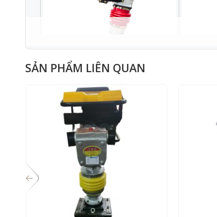
SẢN PHẨM LIÊN QUAN
HÌNH 
THÔNG SỐ KỸ THUẬT :
Model
Động cơ honda thái lan
Công xuất động cơ
Nhiên Liệu
Lực đập
Mức tiêu hao nhiên liệu
Dung tích bình nhiên liệu