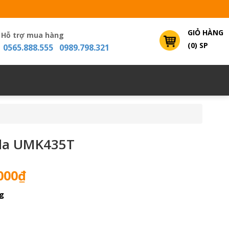
GIỎ HÀNG
Hỗ trợ mua hàng
(0) SP
0565.888.555 0989.798.321
da UMK435T
Giá
000
₫
hiện
g
tại
000₫.
là:
5,700,000₫.