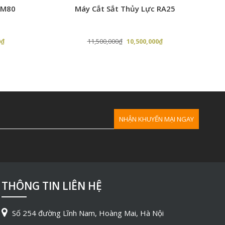
RM80
Máy Cắt Sắt Thủy Lực RA25
Giá
Giá
Giá
0
₫
11,500,000
₫
10,500,000
₫
hiện
gốc
hiện
tại
là:
tại
₫.
là:
11,500,000₫.
là:
16,500,000₫.
10,500,000₫.
THÔNG TIN LIÊN HỆ
ử dụng
Số 254 đường Lĩnh Nam, Hoàng Mai, Hà Nội