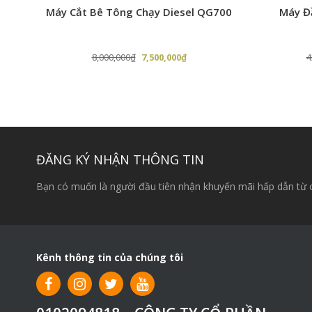
ưỡi
Máy Cắt Bê Tông Chạy Diesel QG700
Máy Đ
Giá
Giá
8,000,000
₫
7,500,000
₫
4
gốc
hiện
là:
tại
8,000,000₫.
là:
0₫.
7,500,000₫.
ĐĂNG KÝ NHẬN THÔNG TIN
Bạn có muốn là người đầu tiên nhận khuyến mãi hấp dẫn từ 
Kênh thông tin của chúng tôi
Ống và trục cần cắt cỏ:
chắc chắn, cứng cáp hơn g
và giảm thiểu độ rung của cần trục trong quá trình v