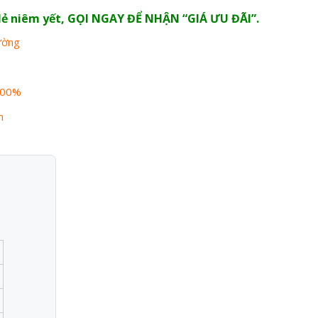
n lẻ niêm yết, GỌI NGAY ĐỂ NHẬN “GIÁ ƯU ĐÃI”.
rường
100%
n