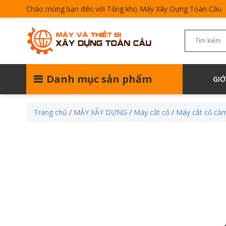
Chào mừng bạn đến với Tổng kho Máy Xây Dựng Toàn Cầu
Danh mục sản phẩm
GIỚ
Trang chủ
/
MÁY XÂY DỰNG
/
Máy cắt cỏ
/
Máy cắt cỏ cầm