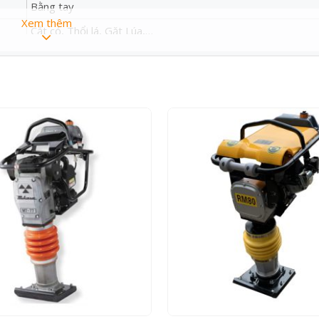
Bằng tay
Xem thêm
Cắt cỏ, Thổi lá, Gặt Lúa,…
Xăng không chì có chỉ số octan 92 trở lên
0.63 lít
0.1 lít
305 mm
Mang vai
Đơn
8.5kg
1 cái
1 cái
1 cái