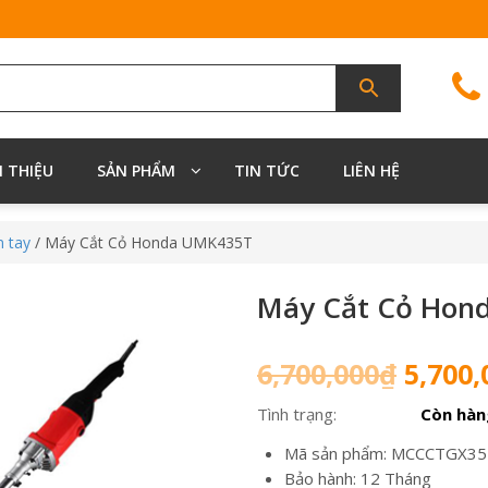
I THIỆU
SẢN PHẨM
TIN TỨC
LIÊN HỆ
 tay
/ Máy Cắt Cỏ Honda UMK435T
Máy Cắt Cỏ Hon
Giá
6,700,000
₫
5,700,
gốc
Tình trạng:
Còn hàn
là:
6,700,
Mã sản phẩm: MCCCTGX35
Bảo hành: 12 Tháng